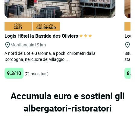
Logis Hôtel la Bastide des Oliviers
Logi
Monflanquin
15 km
To
A nord del Lot e Garonna, a pochi chilometri dalla
Situa
Dordogna, nel cuore del villaggio...
stazio
9.3/10
8.8
(71 recensioni)
Accumula euro e sostieni gli
albergatori-ristoratori