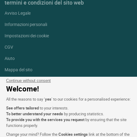
termini e condizioni del sito web
Avviso Legale
Informazioni personali
Impostazioni dei cookie
CGV
Aiuto
Mappa del sito
Crediti fotografici
Continue without consent
Welcome!
Seguici
All the reasons to say ‘
yes
’ to our cookies for a personalised experience:
Facebook
Instagram
See offers tailored
to your interests.
To better understand your needs
by producing statistics.
Linkedin
To provide you with the services you request
by ensuring that the site
functions properly.
Change your mind? Follow the
Cookies settings
link at the bottom of the