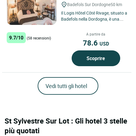
Badefols Sur Dordogne
50 km
Il Logis Hôtel Côté Rivage, situato a
Badefols nella Dordogna, è una
vera perla incastonata tra il
Périgord Noir e il...
A partire da
9.7/10
(58 recensioni)
78.6
USD
Scoprire
Vedi tutti gli hotel
St Sylvestre Sur Lot : Gli hotel 3 stelle
più quotati