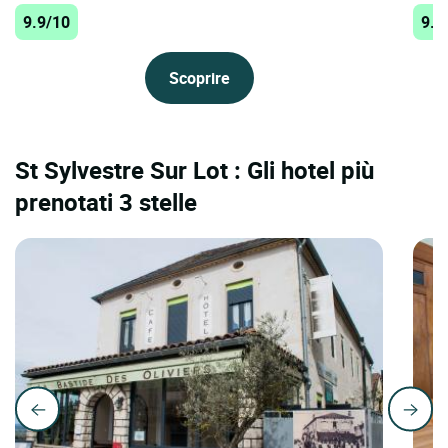
9.9/10
9.7
Scoprire
St Sylvestre Sur Lot : Gli hotel più
prenotati 3 stelle