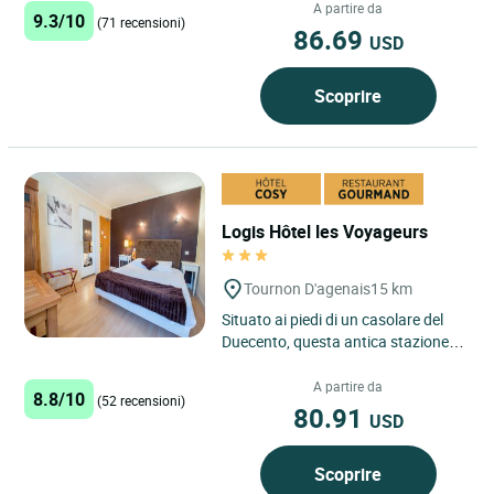
Monflanquin, uno dei...
A partire da
9.3/10
(71 recensioni)
86.69
USD
Scoprire
Logis Hôtel les Voyageurs
Tournon D'agenais
15 km
Situato ai piedi di un casolare del
Duecento, questa antica stazione
della diligenza vi accoglie per farvi
assaporare i prodotti...
A partire da
8.8/10
(52 recensioni)
80.91
USD
Scoprire