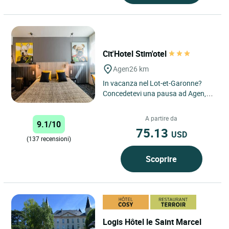
Cit'Hotel Stim'otel
Agen
26 km
In vacanza nel Lot-et-Garonne?
Concedetevi una pausa ad Agen,
capoluogo della regione,
prenotando un soggiorno allo
A partire da
9.1/10
Stim'Otel,...
75.13
USD
(137 recensioni)
Scoprire
Logis Hôtel le Saint Marcel