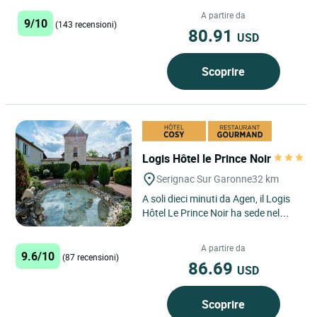
i vigneti di Bordeaux e i Pirenei,
Carine e Frederic...
A partire da
9/10
(143 recensioni)
80.91
USD
Scoprire
Logis Hôtel le Prince Noir
Serignac Sur Garonne
32 km
A soli dieci minuti da Agen, il Logis
Hôtel Le Prince Noir ha sede nel
Manoir de Menjoulan, una dimora di
carattere del...
A partire da
9.6/10
(87 recensioni)
86.69
USD
Scoprire