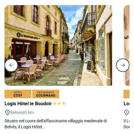
Logis Hôtel le Boudoir
Logi
Belves
45 km
Ba
Situato nel cuore dell'affascinante villaggio medievale di
Il Lo
Belvès, il Logis Hôtel...
Dordo