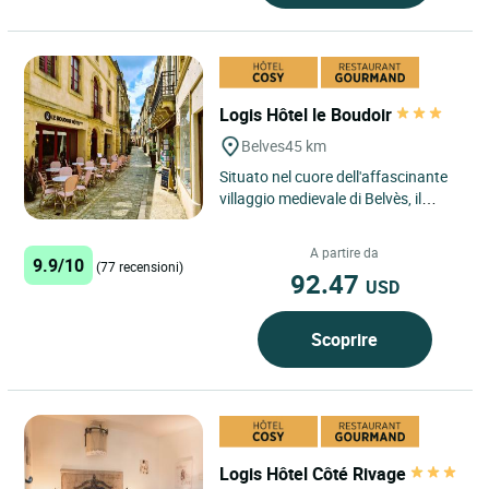
Logis Hôtel le Boudoir
Belves
45 km
Situato nel cuore dell'affascinante
villaggio medievale di Belvès, il
Logis Hôtel Le Boudoir offre un
rifugio tranquillo...
A partire da
9.9/10
(77 recensioni)
92.47
USD
Scoprire
Logis Hôtel Côté Rivage