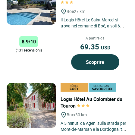
Boe
27 km
Il Logis Hôtel Le Saint Marcel si
trova nel comune di Boé, a soli 6
chilometri da Agen. Idealmente
situato a metà strada...
A partire da
8.9/10
69.35
USD
(131 recensioni)
Scoprire
Logis Hôtel Au Colombier du
Touron
Brax
30 km
A 5 minuti da Agen, sulla strada per
Mont-de-Marsan e la Dordogna, tra