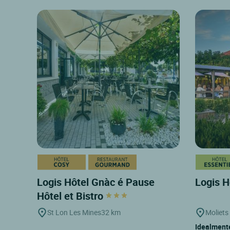
Logis Hôtel Gnàc é Pause
Logis H
Hôtel et Bistro
St Lon Les Mines
32 km
Moliets
Idealmente 