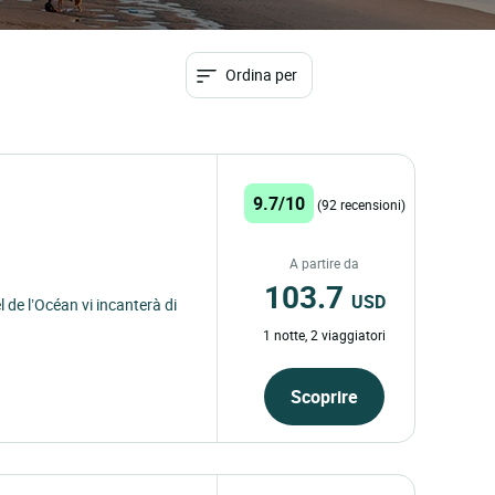
Ordina per
9.7/10
(92 recensioni)
A partire da
103.7
USD
l de l’Océan vi incanterà di
1 notte, 2 viaggiatori
Scoprire