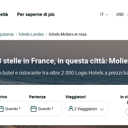
eltà
Per saperne di più
IT
USD
quitania
hôtels Landes
hôtels Moliets et maa
3 stelle in France, in questa città: Moli
 hotel e ristorante tra oltre 2.000 Logis Hotels a prezzi b
arrivo
partenza
Viaggiatori
In v
2 Viaggiatori