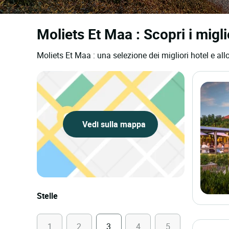
Moliets Et Maa : Scopri i miglio
Moliets Et Maa : una selezione dei migliori hotel e allo
Vedi sulla mappa
Stelle
1
2
3
4
5