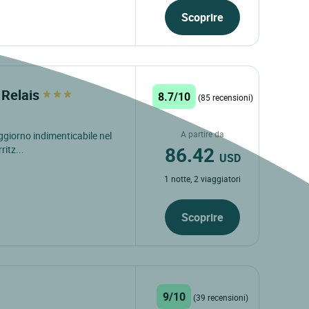
Scoprire
e Relais
8.7/10
(85 recensioni)
A partire da
oggiorno indimenticabile nel
86.42
itz...
USD
1 notte, 2 viaggiatori
Scoprire
9/10
(39 recensioni)