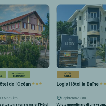
ôtel de l'Océan
Logis Hôtel la Baïne
 Et Maa
2 km
Capbreton
23 km
situato tra terra e mare, l’Hôtel
Volete approfittare di una vacan