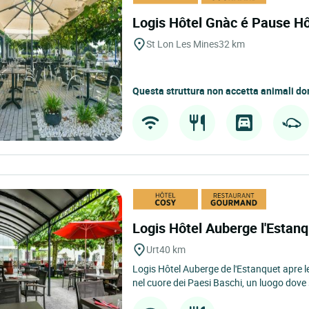
Logis Hôtel Gnàc é Pause Hô
St Lon Les Mines
32 km
Questa struttura non accetta animali do
Logis Hôtel Auberge l'Estan
Urt
40 km
Logis Hôtel Auberge de l'Estanquet apre l
nel cuore dei Paesi Baschi, un luogo dove s