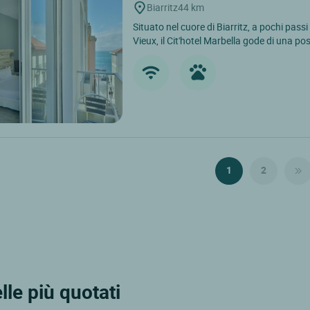
Biarritz
44 km
Situato nel cuore di Biarritz, a pochi passi
Vieux, il Cit'hotel Marbella gode di una pos
1
2
lle più quotati