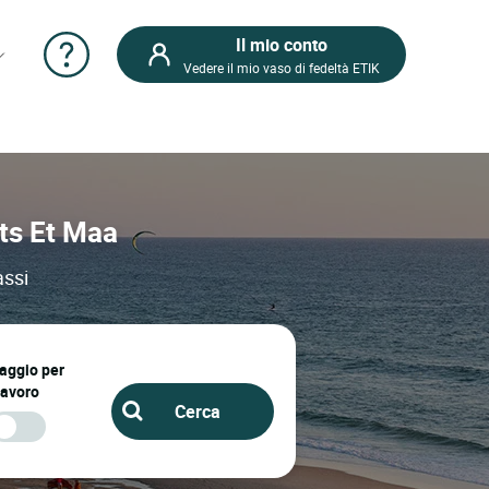
Il mio conto
Vedere il mio vaso di fedeltà ETIK
ets Et Maa
assi
iaggio per
lavoro