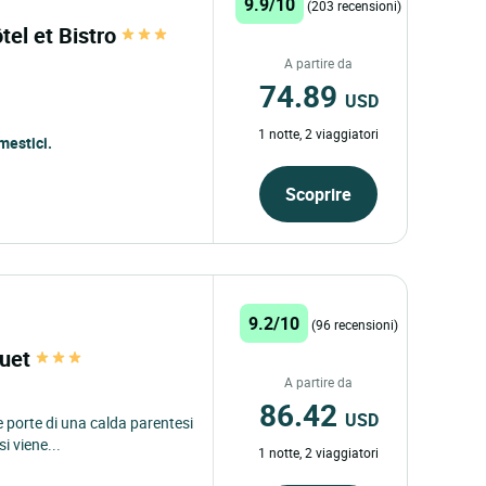
9.9/10
(203 recensioni)
tel et Bistro
A partire da
74.89
USD
1 notte, 2 viaggiatori
mestici.
Scoprire
9.2/10
(96 recensioni)
quet
A partire da
86.42
USD
e porte di una calda parentesi
i viene...
1 notte, 2 viaggiatori