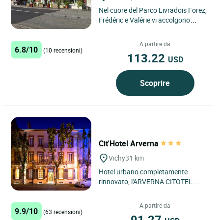
Nel cuore del Parco Livradois Forez,
Frédéric e Valérie vi accolgono
all'hotel de la Dore a Vertolaye, tra
Thiers (40...
A partire da
6.8/10
(10 recensioni)
113.22
USD
Scoprire
Cit'Hotel Arverna
Vichy
31 km
Hotel urbano completamente
rinnovato, l'ARVERNA CITOTEL
VICHY vi sedurrà con il comfort
delle sue camere moderne e la
A partire da
9.9/10
sua...
(63 recensioni)
91.27