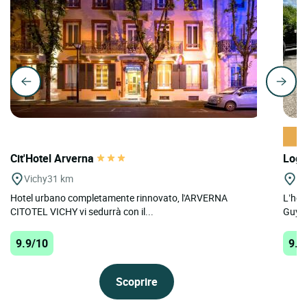
Cit'Hotel Arverna
Logi
Vichy
31 km
Ch
Hotel urbano completamente rinnovato, l'ARVERNA
L’hot
CITOTEL VICHY vi sedurrà con il...
Guyon
9.9/10
9.7
Scoprire