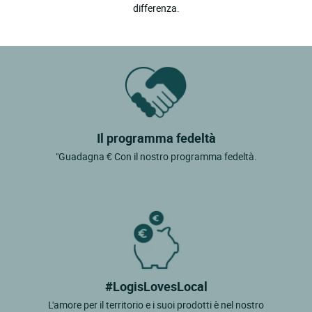
differenza.
Il programma fedeltà
"Guadagna € Con il nostro programma fedeltà.
#LogisLovesLocal
L'amore per il territorio e i suoi prodotti è nel nostro