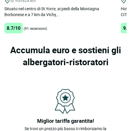
St Yorre
24 km
Vi
Situato nel centro di St Yorre, ai piedi della Montagna
Hotel
Borbonese e a 7 km da Vichy,...
CITOT
8.7/10
9.9
(91 recensioni)
Accumula euro e sostieni gli
albergatori-ristoratori
Miglior tariffa garantita!
Se trovi un prezzo più basso ti rimborsiamo la