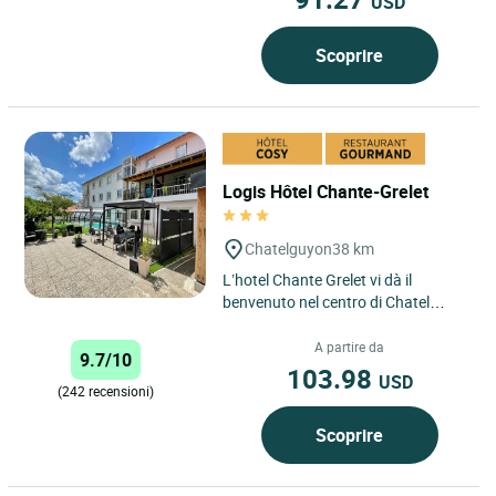
USD
Scoprire
Logis Hôtel Chante-Grelet
Chatelguyon
38 km
L’hotel Chante Grelet vi dà il
benvenuto nel centro di Chatel
Guyon, a 14 minuti dal casello
autostradale della A89, a...
A partire da
9.7/10
103.98
USD
(242 recensioni)
Scoprire