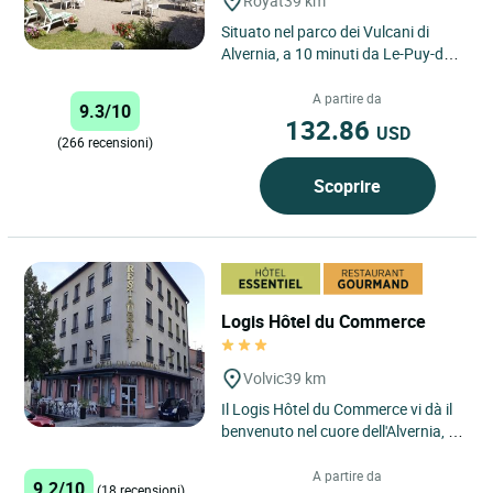
Royat
39 km
Situato nel parco dei Vulcani di
Alvernia, a 10 minuti da Le-Puy-de-
Dôme, 15 minuti da Vulcania e 3 km
da Clermont-Ferrand,...
A partire da
9.3/10
132.86
USD
(266 recensioni)
Scoprire
Logis Hôtel du Commerce
Volvic
39 km
Il Logis Hôtel du Commerce vi dà il
benvenuto nel cuore dell'Alvernia, a
Volvic, per una fuga autentica dove
potrete scoprire,...
A partire da
9.2/10
(18 recensioni)