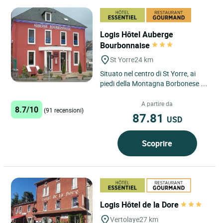
Logis Hôtel Auberge
Bourbonnaise
St Yorre
24 km
Situato nel centro di St Yorre, ai
piedi della Montagna Borbonese e a
7 km da Vichy, l'Auberge
Bourbonnaise, antico hotel...
A partire da
8.7/10
(91 recensioni)
87.81
USD
Scoprire
Logis Hôtel de la Dore
Vertolaye
27 km