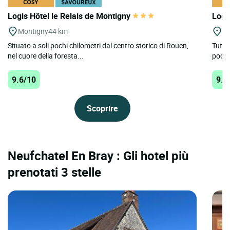
Logis Hôtel le Relais de Montigny
Logi
Montigny
44 km
Ma
Situato a soli pochi chilometri dal centro storico di Rouen,
Tutta
nel cuore della foresta...
pochi
9.6/10
9.5
Scoprire
Neufchatel En Bray : Gli hotel più
prenotati 3 stelle