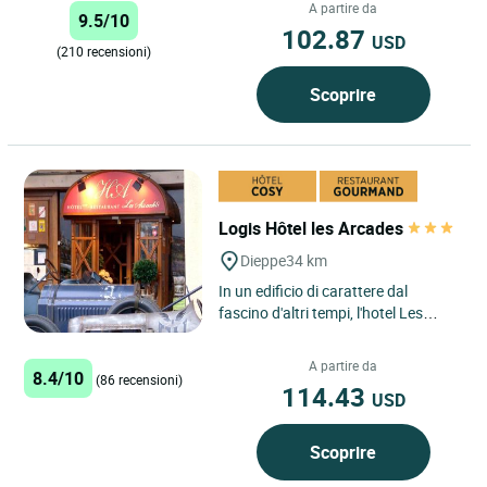
questo ex ufficio postale,...
A partire da
9.5/10
102.87
USD
(210 recensioni)
Scoprire
Logis Hôtel les Arcades
Dieppe
34 km
In un edificio di carattere dal
fascino d'altri tempi, l'hotel Les
Arcades è l'unico albergo situato sul
porto turistico...
A partire da
8.4/10
(86 recensioni)
114.43
USD
Scoprire