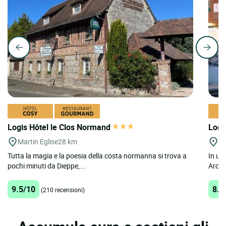
Logis Hôtel le Clos Normand
Logi
Martin Eglise
28 km
Di
Tutta la magia e la poesia della costa normanna si trova a
In un 
pochi minuti da Dieppe,...
Arcade
9.5/10
8.4
(210 recensioni)