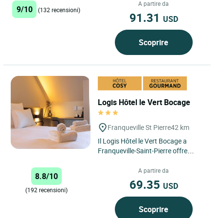
A partire da
9/10
(132 recensioni)
91.31
USD
Scoprire
Logis Hôtel le Vert Bocage
Franqueville St Pierre
42 km
Il Logis Hôtel le Vert Bocage a
Franqueville-Saint-Pierre offre
un'eccellente esperienza di relax e
ospitalità per i vostri...
A partire da
8.8/10
69.35
USD
(192 recensioni)
Scoprire