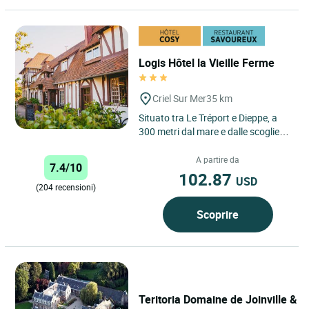
Logis Hôtel la Vieille Ferme
Criel Sur Mer
35 km
Situato tra Le Tréport e Dieppe, a
300 metri dal mare e dalle scogliere
più alte d'Europa, l'ostello della
Vieille Ferme***...
A partire da
7.4/10
102.87
USD
(204 recensioni)
Scoprire
Teritoria Domaine de Joinville &