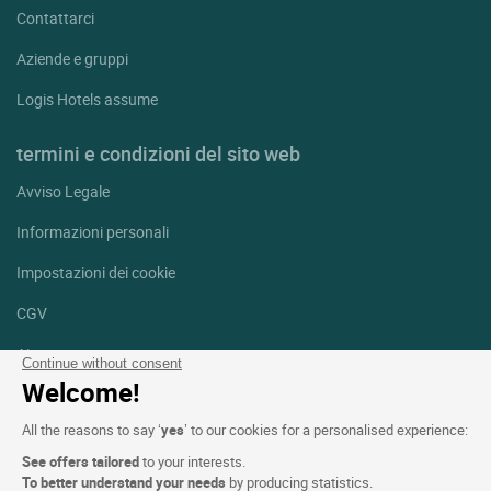
Contattarci
Aziende e gruppi
Logis Hotels assume
termini e condizioni del sito web
Avviso Legale
Informazioni personali
Impostazioni dei cookie
CGV
Aiuto
Continue without consent
Welcome!
Mappa del sito
All the reasons to say ‘
yes
’ to our cookies for a personalised experience:
Crediti fotografici
See offers tailored
to your interests.
Seguici
To better understand your needs
by producing statistics.