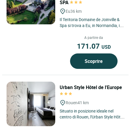
SPA
Eu
36 km
Il Teritoria Domaine de Joinville &
Spa si trova a Eu, in Normandia, in
un paesaggio verde dove la città
dialoga con giardini,...
A partire da
171.07
USD
Scoprire
Urban Style Hôtel de l'Europe
Rouen
41 km
Situato in posizione ideale nel
centro di Rouen, l'Urban Style Hôtel
de l'Europe, 3 stelle, è l'indirizzo
perfetto per...