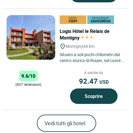
Logis Hôtel le Relais de
Montigny
Montigny
44 km
Situato a soli pochi chilometri dal
centro storico di Rouen, nel cuore
della foresta di Roumare, il nostro
hotel-ristorante...
A partire da
9.6/10
92.47
USD
(437 recensioni)
Scoprire
Vedi tutti gli hotel