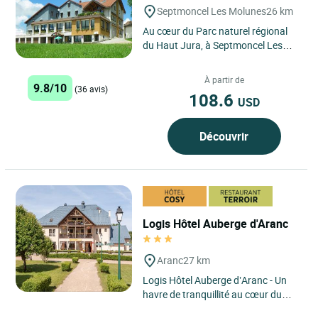
Septmoncel Les Molunes
26 km
Au cœur du Parc naturel régional
du Haut Jura, à Septmoncel Les
Molunes, le Logis Hôtel le Pré Fillet
surplombe des...
À partir de
9.8/10
(36 avis)
108.6
USD
Découvrir
Logis Hôtel Auberge d'Aranc
Aranc
27 km
Logis Hôtel Auberge d’Aranc - Un
havre de tranquillité au cœur du
Bugey, où authenticité, nature et