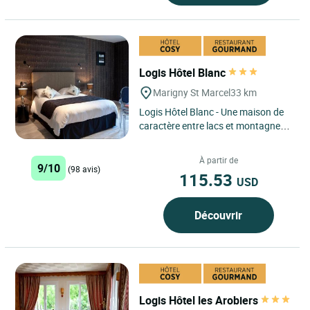
Logis Hôtel Blanc
Marigny St Marcel
33 km
Logis Hôtel Blanc - Une maison de
caractère entre lacs et montagnes,
où confort, gastronomie et détente
se conjuguent...
À partir de
9/10
(98 avis)
115.53
USD
Découvrir
Logis Hôtel les Arobiers