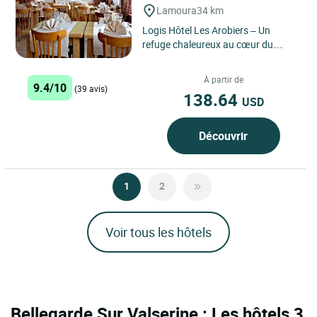
Lamoura
34 km
Logis Hôtel Les Arobiers – Un
refuge chaleureux au cœur du
Haut‑Jura, où charme, nature et
authenticité composent...
À partir de
9.4/10
(39 avis)
138.64
USD
Découvrir
1
2
Voir tous les hôtels
Bellegarde Sur Valserine : Les hôtels 3