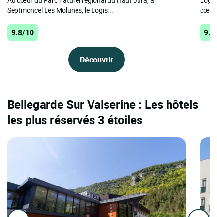
Au cœur du Parc naturel régional du Haut Jura, à
Logis
Septmoncel Les Molunes, le Logis...
cœur 
9.8/10
9.6
Découvrir
Bellegarde Sur Valserine : Les hôtels
les plus réservés 3 étoiles