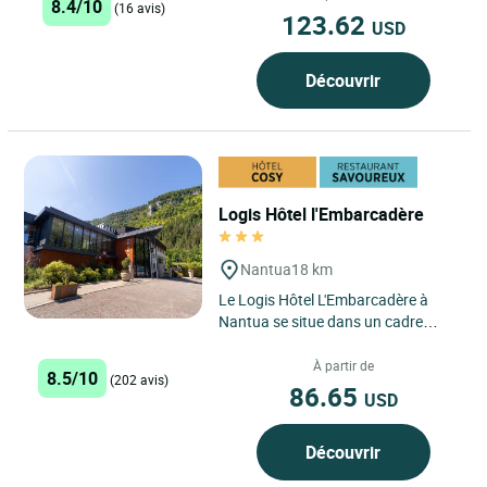
8.4/10
(16 avis)
123.62
USD
Découvrir
Logis Hôtel l'Embarcadère
Nantua
18 km
Le Logis Hôtel L'Embarcadère à
Nantua se situe dans un cadre
idyllique, niché au cœur de la région
Auvergne-Rhône-Alpes,...
À partir de
8.5/10
(202 avis)
86.65
USD
Découvrir