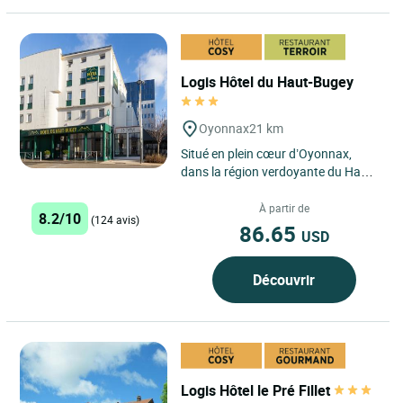
Logis Hôtel du Haut-Bugey
Oyonnax
21 km
Situé en plein cœur d’Oyonnax,
dans la région verdoyante du Haut-
Bugey, le Logis Hôtel du Haut-
Bugey se distingue par...
À partir de
8.2/10
(124 avis)
86.65
USD
Découvrir
Logis Hôtel le Pré Fillet