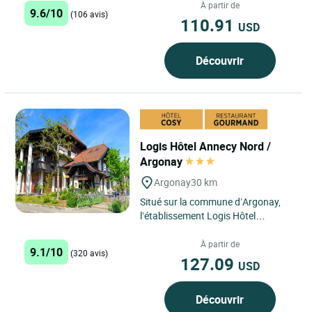
convivialité...
À partir de
9.6/10
(106 avis)
110.91
USD
Découvrir
Logis Hôtel Annecy Nord /
Argonay
Argonay
30 km
Situé sur la commune d’Argonay,
l’établissement Logis Hôtel
l'Auberge Argonay offre à ses
visiteurs une expérience...
À partir de
9.1/10
(320 avis)
127.09
USD
Découvrir