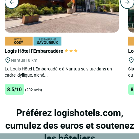
Logis Hôtel l'Embarcadère
Logi
Nantua
18 km
O
Le Logis Hôtel L'Embarcadère à Nantua se situe dans un
Situé
cadre idyllique, niché...
du Ha
8.5/10
8.2
(202 avis)
Préférez logishotels.com,
cumulez des euros et soutenez
les hôteliers