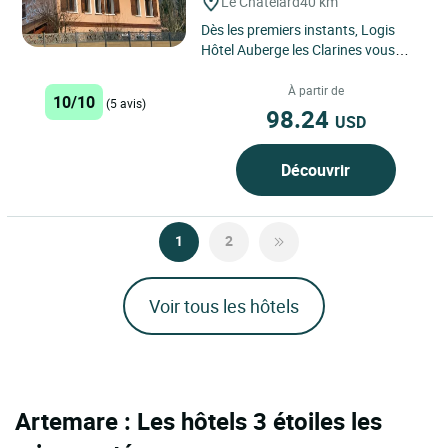
Le Chatelard
40 km
Dès les premiers instants, Logis
Hôtel Auberge les Clarines vous
invite à découvrir une adresse
authentique nichée au...
À partir de
10/10
(5 avis)
98.24
USD
Découvrir
1
2
Voir tous les hôtels
Artemare : Les hôtels 3 étoiles les