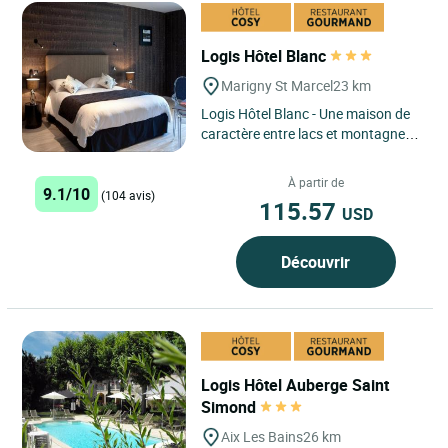
Logis Hôtel Blanc
Marigny St Marcel
23 km
Logis Hôtel Blanc - Une maison de
caractère entre lacs et montagnes,
où confort, gastronomie et détente
se conjuguent...
À partir de
9.1/10
(104 avis)
115.57
USD
Découvrir
Logis Hôtel Auberge Saint
Simond
Aix Les Bains
26 km