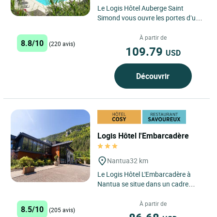
Le Logis Hôtel Auberge Saint
Simond vous ouvre les portes d’un
havre de paix au cœur de la Savoie.
Cet hôtel 3 étoiles...
À partir de
8.8/10
(220 avis)
109.79
USD
Découvrir
Logis Hôtel l'Embarcadère
Nantua
32 km
Le Logis Hôtel L'Embarcadère à
Nantua se situe dans un cadre
idyllique, niché au cœur de la région
Auvergne-Rhône-Alpes,...
À partir de
8.5/10
(205 avis)