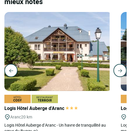
mieux notés
Logis Hôtel Auberge d'Aranc
Logi
Aranc
20 km
Do
Logis Hôtel Auberge d’Aranc - Un havre de tranquillité au
Logis
cœur du Bugey, où...
monta