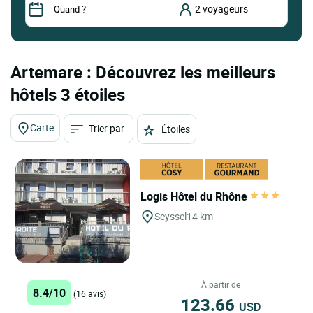
Artemare : Découvrez les meilleurs
hôtels 3 étoiles
Carte
Trier par
Étoiles
Logis Hôtel du Rhône
Seyssel
14 km
À partir de
8.4/10
(16 avis)
123.66
USD