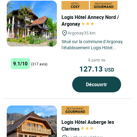
Logis Hôtel Annecy Nord /
Argonay
Argonay
35 km
Situé sur la commune d’Argonay,
l’établissement Logis Hôtel
l'Auberge Argonay offre à ses
visiteurs une expérience...
À partir de
9.1/10
(317 avis)
127.13
USD
Découvrir
Logis Hôtel Auberge les
Clarines