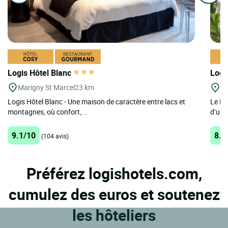
Logis Hôtel Blanc
Logi
Marigny St Marcel
23 km
Ai
Logis Hôtel Blanc - Une maison de caractère entre lacs et
Le Lo
montagnes, où confort,...
d’un 
9.1/10
8.8
(104 avis)
Préférez logishotels.com,
cumulez des euros et soutenez
les hôteliers