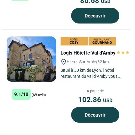
86.68
USD
Découvrir
Logis Hôtel le Val d'Amby
Hieres Sur Amby
32 km
Situé à 30 km de Lyon, l’hôtel
restaurant du val d’Amby vous
accueillera pour un séjour au calme,
proche de la nature,...
À partir de
9.1/10
(69 avis)
102.86
USD
Découvrir