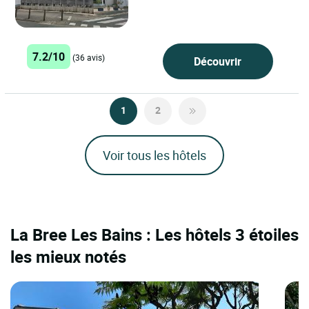
quartier résidentiel de la station. Du
jardin...
7.2/10
(36 avis)
Découvrir
1
2
Voir tous les hôtels
La Bree Les Bains : Les hôtels 3 étoiles
les mieux notés