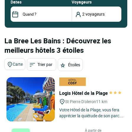
dates
Voyageurs
La Bree Les Bains : Découvrez les
meilleurs hôtels 3 étoiles
Carte
Trier par
Étoiles
Logis Hôtel de la Plage
St Pierre D'oleron
11 km
Votre Hôtel de la Plage, vous fera
apprécier la quiétude de son parc
paysagé et le charme de sa piscine
chauffée. Ses...
À partir de