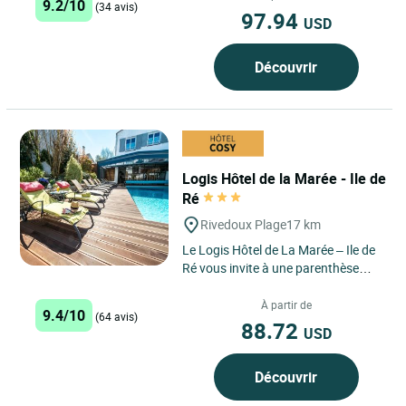
9.2/10
(34 avis)
97.94
USD
Découvrir
Logis Hôtel de la Marée - Ile de
Ré
Rivedoux Plage
17 km
Le Logis Hôtel de La Marée – Ile de
Ré vous invite à une parenthèse
iodée au cœur de l’Île de Ré, dans le
village...
À partir de
9.4/10
(64 avis)
88.72
USD
Découvrir