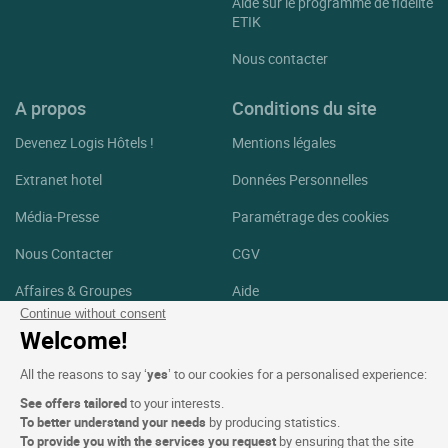
Aide sur le programme de fidélité
ETIK
Nous contacter
A propos
Conditions du site
Devenez Logis Hôtels !
Mentions légales
Extranet hotel
Données Personnelles
Média-Presse
Paramétrage des cookies
Nous Contacter
CGV
Affaires & Groupes
Aide
Continue without consent
Logis Hôtels Recrute
Plan du site
Welcome!
Crédits Photos
All the reasons to say ‘
yes
’ to our cookies for a personalised experience:
See offers tailored
to your interests.
Suivez-nous
To better understand your needs
by producing statistics.
To provide you with the services you request
by ensuring that the site
Facebook
Instagram