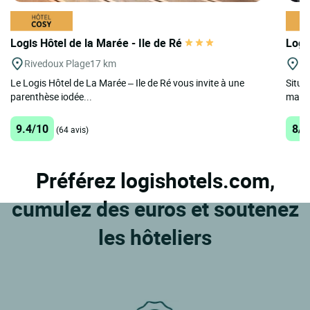
Logis Hôtel de la Marée - Ile de Ré
Logi
Rivedoux Plage
17 km
La
Le Logis Hôtel de La Marée – Ile de Ré vous invite à une
Situé
parenthèse iodée...
magnif
9.4/10
8/1
(64 avis)
Préférez logishotels.com,
cumulez des euros et soutenez
les hôteliers