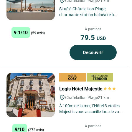
Chatelaillon Plage
21 km
Situé à Châtelaillon-Plage,
charmante station balnéaire à
seulement 15 minutes au sud de La
Rochelle, l'Hôtel Le Rivage...
À partir de
9.1/10
(59 avis)
79.5
USD
Découvrir
Logis Hôtel Majestic
Chatelaillon Plage
21 km
À 100m de la mer, l’Hôtel 3 étoiles
Majestic vous accueille lors de votre
séjour à Châtelaillon-Plage à 10
minutes...
À partir de
9/10
(272 avis)