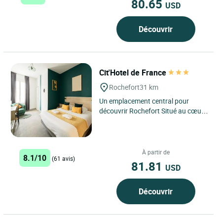
80.65
USD
Découvrir
Cit'Hotel de France
Rochefort
31 km
Un emplacement central pour
découvrir Rochefort Situé au cœur
du centre historique de Rochefort,
l’Hôtel de France...
À partir de
8.1/10
(61 avis)
81.81
USD
Découvrir