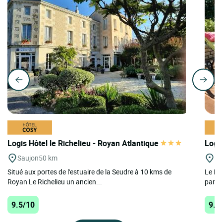
Logis Hôtel le Richelieu - Royan Atlantique
Logi
Saujon
50 km
Ri
Situé aux portes de l'estuaire de la Seudre à 10 kms de
Le Lo
Royan Le Richelieu un ancien...
paren
9.5/10
9.4