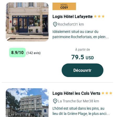
Logis Hôtel Lafayette
Rochefort
31 km
Idéalement situé au cœur du
patrimoine Rochefortais, en plein
centre ville face au Palais des
Congrès, à deux pas des...
À partir de
8.9/10
(142 avis)
79.5
USD
Découvrir
Logis Hôtel les Cols Verts
La Tranche Sur Mer
38 km
L'hôtel est situé dans les pins, au
lieu dit la Grière Plage, le plus ancien