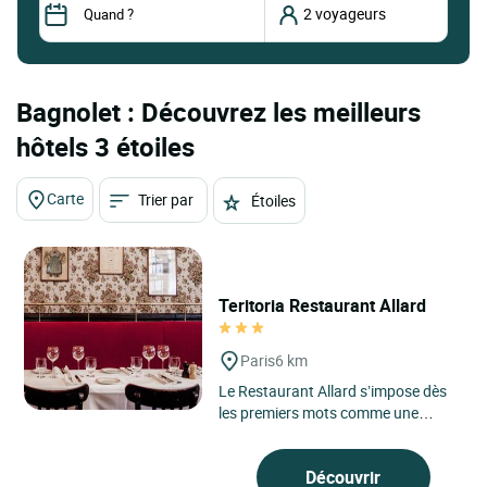
Bagnolet : Découvrez les meilleurs
hôtels 3 étoiles
Carte
Trier par
Étoiles
Teritoria Restaurant Allard
Paris
6 km
Le Restaurant Allard s’impose dès
les premiers mots comme une
maison parisienne à part entière,
nichée dans le 6ᵉ...
Découvrir