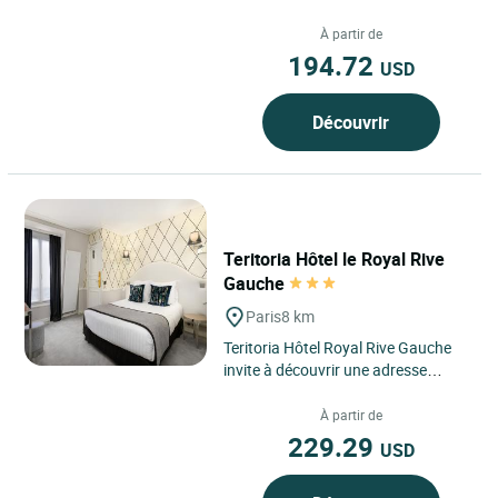
le confort...
À partir de
194.72
USD
Découvrir
Teritoria Hôtel le Royal Rive
Gauche
Paris
8 km
Teritoria Hôtel Royal Rive Gauche
invite à découvrir une adresse
confidentielle nichée au cœur du
14e arrondissement...
À partir de
229.29
USD