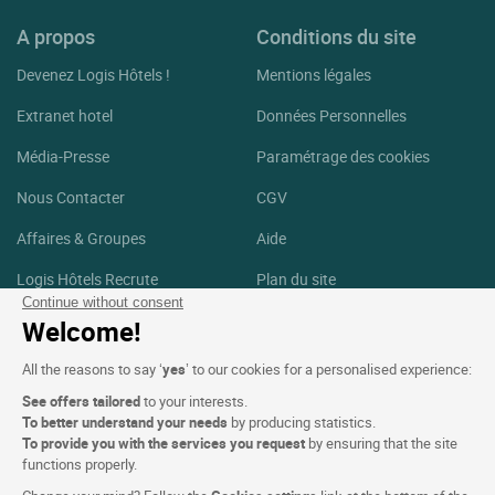
A propos
Conditions du site
Devenez Logis Hôtels !
Mentions légales
Extranet hotel
Données Personnelles
Média-Presse
Paramétrage des cookies
Nous Contacter
CGV
Affaires & Groupes
Aide
Logis Hôtels Recrute
Plan du site
Continue without consent
Crédits Photos
Welcome!
Suivez-nous
All the reasons to say ‘
yes
’ to our cookies for a personalised experience:
See offers tailored
to your interests.
Facebook
Instagram
To better understand your needs
by producing statistics.
To provide you with the services you request
by ensuring that the site
functions properly.
Linkedin