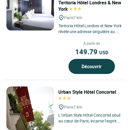
Teritoria Hôtel Londres & New
York
Paris
7 km
Teritoria Hôtel Londres et New York
révèle une adresse singulière au
cœur du Paris 8e arrondissement,
entre la gare...
À partir de
149.79
USD
Découvrir
Urban Style Hôtel Concortel
Paris
7 km
L’Urban Style Hôtel Concortel situé
au cœur de Paris, incarne l’esprit
d’une adresse urbaine élégante où