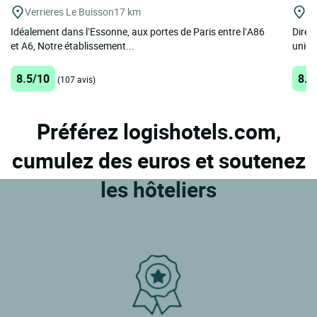
Verrieres Le Buisson
17 km
Vi
Idéalement dans l’Essonne, aux portes de Paris entre l’A86
Direc
et A6, Notre établissement...
uniqu
8.5/10
8.3
(107 avis)
Préférez logishotels.com,
cumulez des euros et soutenez
les hôteliers