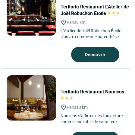
Teritoria Restaurant L'Atelier de
Joël Robuchon Étoile
Paris
9 km
L’Atelier de Joël Robuchon Étoile
s’ouvre comme une parenthèse
contemporaine au cœur du 8ᵉ
arrondissement de Paris,...
Découvrir
Teritoria Restaurant Nomicos
Paris
10 km
Nomicos s’affirme dès l’ouverture
comme une table de caractère,
inscrite dans l’esprit Teritoria, au
cœur du 16ᵉ...