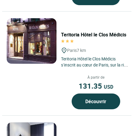
Teritoria Hôtel le Clos Médicis
Paris
7 km
Teritoria Hôtel le Clos Médicis
s’inscrit au cœur de Paris, sur la rive
gauche, dans le 5ᵉ arrondissement,
là où...
À partir de
131.35
USD
Découvrir