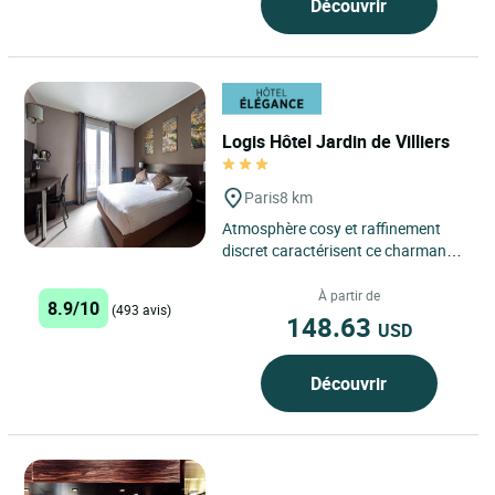
Découvrir
Logis Hôtel Jardin de Villiers
Paris
8 km
Atmosphère cosy et raffinement
discret caractérisent ce charmant
hôtel de 26 chambres. Rénové,
climatisé, il a su conserver...
À partir de
8.9/10
(493 avis)
148.63
USD
Découvrir