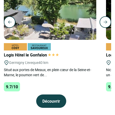
Logis Hôtel le Gonfalon
Logi
Germigny L'eveque
40 km
St
Situé aux portes de Meaux, en plein cœur de la Seine-et-
Niché
Marne, le poumon vert de...
un de
9.7/10
9.7
Découvrir