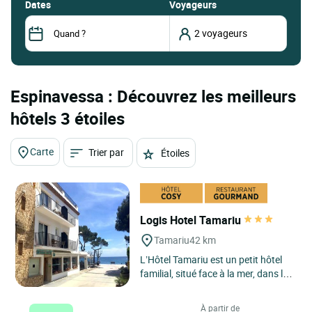
dates
Voyageurs
Espinavessa : Découvrez les meilleurs
hôtels 3 étoiles
Carte
Trier par
Étoiles
Logis Hotel Tamariu
Tamariu
42 km
L’Hôtel Tamariu est un petit hôtel
familial, situé face à la mer, dans la
jolie baie éponyme. Cette dernière
constitue...
À partir de