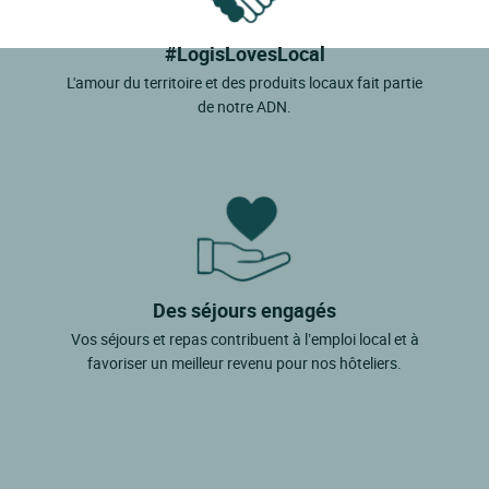
#LogisLovesLocal
L'amour du territoire et des produits locaux fait partie
de notre ADN.
Des séjours engagés
Vos séjours et repas contribuent à l’emploi local et à
favoriser un meilleur revenu pour nos hôteliers.