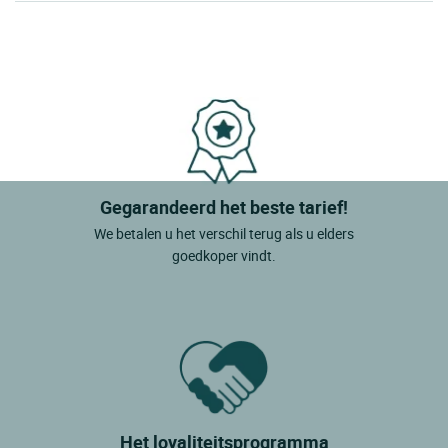
Gegarandeerd het beste tarief!
We betalen u het verschil terug als u elders
goedkoper vindt.
Het loyaliteitsprogramma