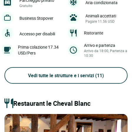
Parcheggio privato
Aria condizionata
Gratuito
Animali accettati
Business Stopover
Pagare 11.56 USD
Ristorante
Accesso per disabili
Arrivo e partenza
Prima colazione 17.34
Arrivo da 18:00, Partenza a
USD/Pers
10:30
Vedi tutte le strutture e i servizi
(11)
Restaurant le Cheval Blanc