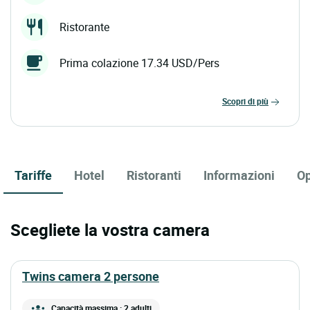
Ristorante
Prima colazione 17.34 USD/Pers
scopri di più
Tariffe
Hotel
Ristoranti
Informazioni
Op
Scegliete la vostra camera
twins camera 2 persone
Capacità massima : 2 adulti