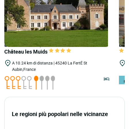
LOGIS HOTELS | Teritoria l'Hostellerie du
LOGI
Château les Muids
A 10.24 km di distanza | 45240 La FertÉ St
A
Aubin,France
C
Le regioni più popolari nelle vicinanze