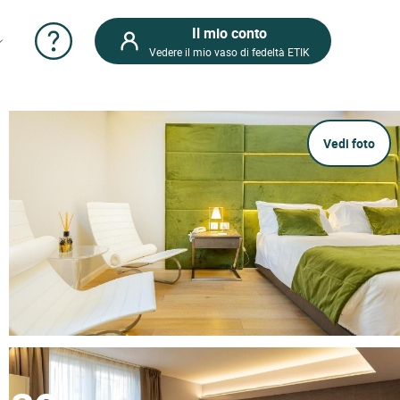
Il mio conto
Vedere il mio vaso di fedeltà ETIK
Vedi foto