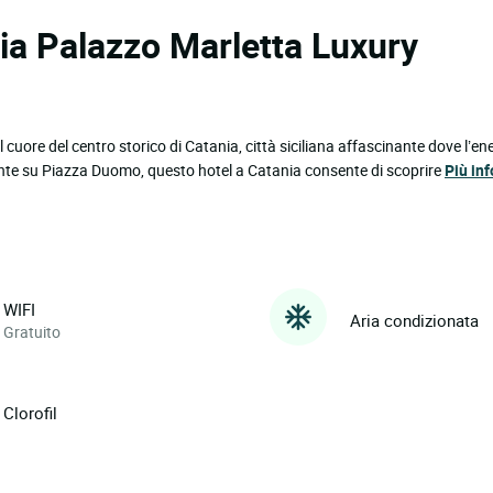
oria Palazzo Marletta Luxury
 cuore del centro storico di Catania, città siciliana affascinante dove l’en
nte su Piazza Duomo, questo hotel a Catania consente di scoprire
Più in
WIFI
Aria condizionata
Gratuito
Clorofil