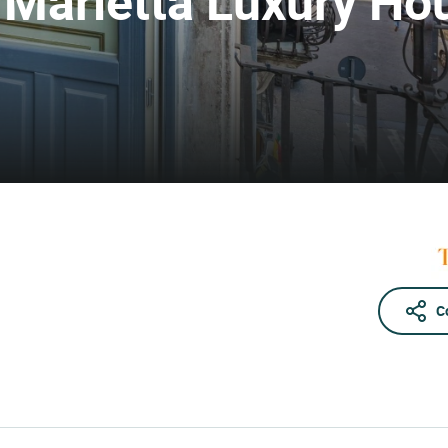
o Marletta Luxury Ho
C