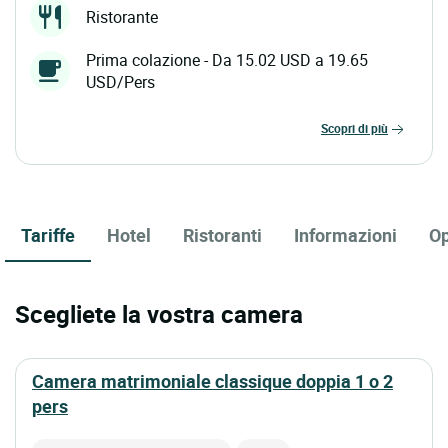
Ristorante
Prima colazione - Da 15.02 USD a 19.65
USD/Pers
scopri di più
Tariffe
Hotel
Ristoranti
Informazioni
Op
Scegliete la vostra camera
camera matrimoniale classique doppia 1 o 2
pers