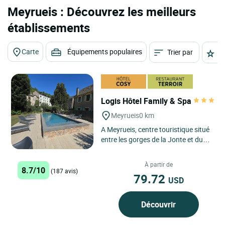
Meyrueis : Découvrez les meilleurs
établissements
Carte
Équipements populaires
Trier par
É
Logis Hôtel Family & Spa
Meyrueis
0 km
A Meyrueis, centre touristique situé
entre les gorges de la Jonte et du
Tarn, encadré par les massifs de
l'Aigoual, des...
À partir de
8.7/10
(187 avis)
79.72
USD
Découvrir