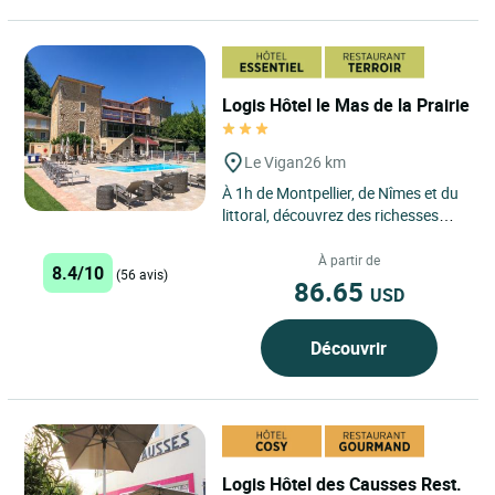
Logis Hôtel le Mas de la Prairie
Le Vigan
26 km
À 1h de Montpellier, de Nîmes et du
littoral, découvrez des richesses
d'histoire, de curiosités, un
patrimoine bâti...
À partir de
8.4/10
(56 avis)
86.65
USD
Découvrir
Logis Hôtel des Causses Rest.