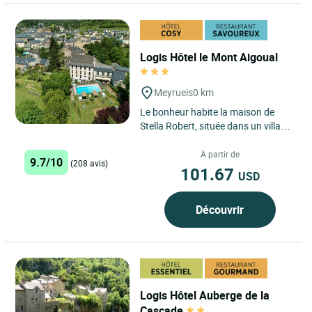
Logis Hôtel le Mont Aigoual
Meyrueis
0 km
Le bonheur habite la maison de
Stella Robert, située dans un village
pittoresque perché à 700 m
d'altitude dans la perspective...
À partir de
9.7/10
(208 avis)
101.67
USD
Découvrir
Logis Hôtel Auberge de la
Cascade