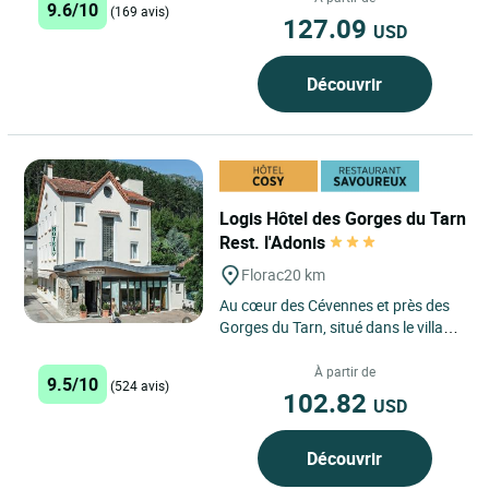
9.6/10
(169 avis)
127.09
USD
Découvrir
Logis Hôtel des Gorges du Tarn
Rest. l'Adonis
Florac
20 km
Au cœur des Cévennes et près des
Gorges du Tarn, situé dans le village
pittoresque de Florac, notre maison
familiale...
À partir de
9.5/10
(524 avis)
102.82
USD
Découvrir