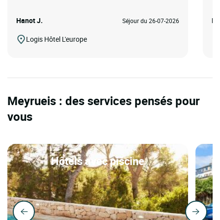
Hanot J.
Ni
Séjour du 26-07-2026
Logis Hôtel L'europe
Meyrueis : des services pensés pour
vous
Hôtels avec piscine