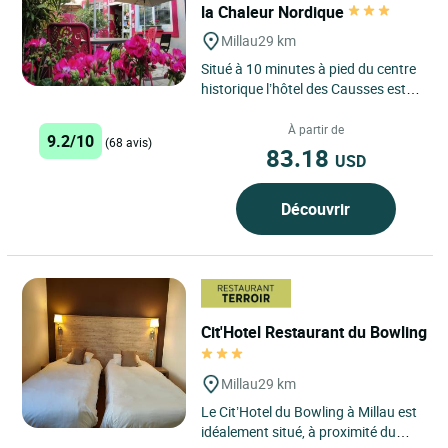
la Chaleur Nordique
Millau
29 km
Situé à 10 minutes à pied du centre
historique l’hôtel des Causses est
une maison de charme qui propose
18 chambres...
À partir de
9.2/10
(68 avis)
83.18
USD
Découvrir
Cit'Hotel Restaurant du Bowling
Millau
29 km
Le Cit’Hotel du Bowling à Millau est
idéalement situé, à proximité du