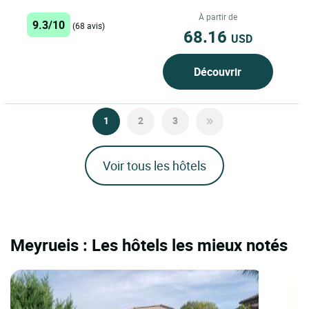
centre-ville de Millau, du Viaduc de
Millau...
À partir de
9.3/10
(68 avis)
68.16
USD
Découvrir
1
2
3
Voir tous les hôtels
Meyrueis : Les hôtels les mieux notés