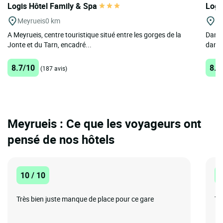
Logis Hôtel Family & Spa
Logi
Meyrueis
0 km
St
A Meyrueis, centre touristique situé entre les gorges de la
Dans 
Jonte et du Tarn, encadré...
dans 
8.7/10
8.9
(187 avis)
Meyrueis : Ce que les voyageurs ont
pensé de nos hôtels
10 / 10
8
Très bien juste manque de place pour ce gare
Tr