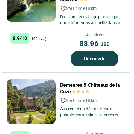
Ste Enimie
18 km
Dans un petit village pittoresque,
notre hôtel vous accueille dans une
ambiance familiale. Notre piscine
couverte et chauffée...
À partir de
8.9/10
(193 avis)
88.96
USD
Découvrir
Demeures & Châteaux de la
Caze
Ste Enimie
18 km
Au cœur d’un décor de carte
postale, entre falaises dorées et
rivière cristalline, le Demeures &
Châteaux de la Caze...
À partir de