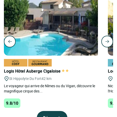
Logis Hôtel Auberge Cigaloise
Logi
St Hippolyte Du Fort
42 km
A
Le voyageur qui arrive de Nîmes ou du Vigan, découvre le
Niché
magnifique cirque des...
l'Hot
9.8/10
9.8