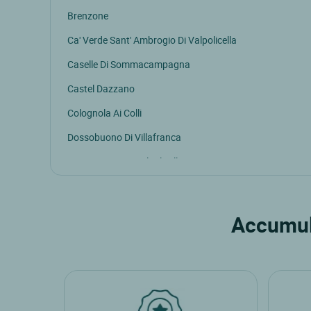
Brenzone
Ca' Verde Sant' Ambrogio Di Valpolicella
Caselle Di Sommacampagna
Castel Dazzano
Colognola Ai Colli
Dossobuono Di Villafranca
Gargagnago Di Valpolicella
Lazise
Malcesine Verona
Accumula
Pacengo Di Lazise
Peschiera Del Garda
San Giovanni Lupatoto
Soave