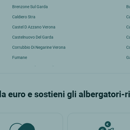
Brenzone Sul Garda
B
Caldiero Stra
Ca
Castel D Azzano Verona
C
Castelnuovo Del Garda
C
Corrubbio Di Negarine Verona
C
Fumane
G
Lago Di Garda Torri Del Benaco
L
Lugagnano Di Sona
M
Negrar
N
 euro e sostieni gli albergatori-ri
Pescantina
Pe
S.martino Buon Albergo
Sa
San Verolo Costermano
Sa
Soave, Verona
S