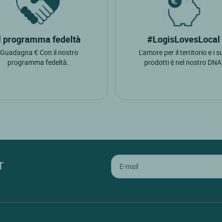
Stallavena Di Grezzana
To
Verona
Vi
Il programma fedeltà
#LogisLovesLocal
Villafranca Di Verona
"Guadagna € Con il nostro
L'amore per il territorio e i s
programma fedeltà.
prodotti è nel nostro DNA
r