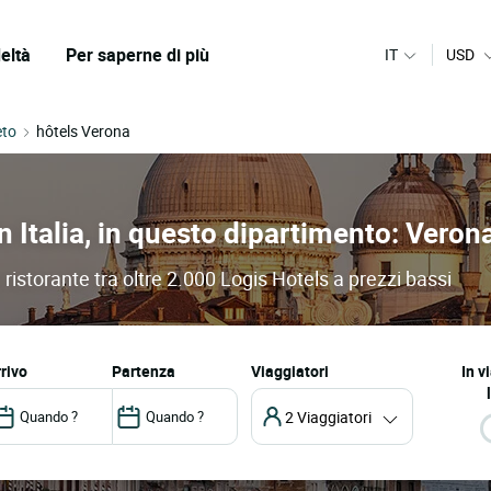
eltà
Per saperne di più
IT
USD
eto
hôtels Verona
in Italia, in questo dipartimento: Veron
 ristorante tra oltre 2.000 Logis Hotels a prezzi bassi
arrivo
partenza
Viaggiatori
In v
2 Viaggiatori