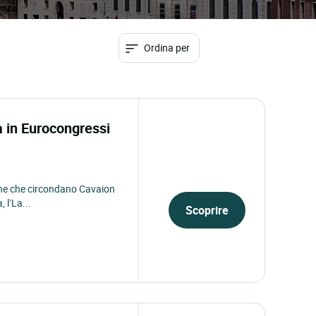
Ordina per
 in Eurocongressi
line che circondano Cavaion
 l’La...
Scoprire