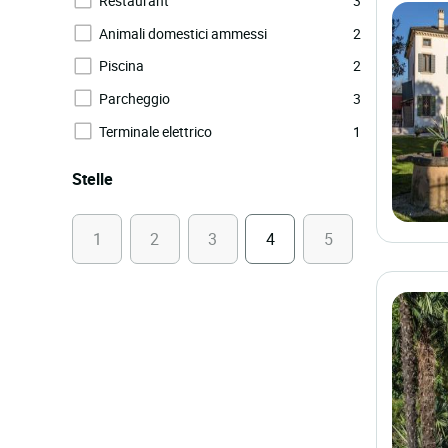
Restaurant
3
Animali domestici ammessi
2
Piscina
2
Parcheggio
3
Terminale elettrico
1
Stelle
1
2
3
4
5