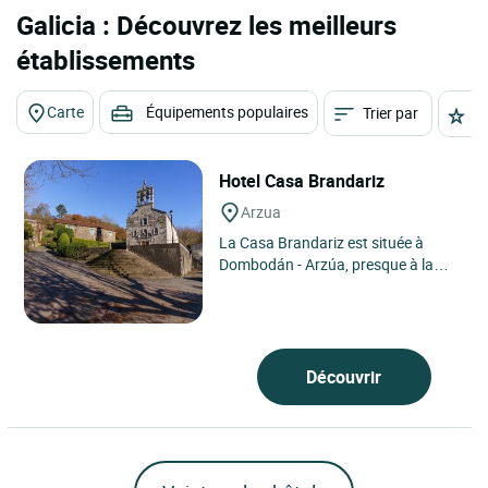
Galicia : Découvrez les meilleurs
établissements
Carte
Équipements populaires
Trier par
É
Hotel Casa Brandariz
Arzua
La Casa Brandariz est située à
Dombodán - Arzúa, presque à la
frontière qui sépare les provinces de
La Corogne et...
Découvrir