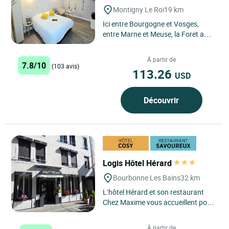
Montigny Le Roi
19 km
Ici entre Bourgogne et Vosges,
entre Marne et Meuse, la Foret a
son royaume et la gastronomie son
domaine. L'hôtel et son...
À partir de
7.8/10
(103 avis)
113.26
USD
Découvrir
Logis Hôtel Hérard
Bourbonne Les Bains
32 km
L’hôtel Hérard et son restaurant
Chez Maxime vous accueillent pour
un moment de détente et de
ressourcement au cœur...
À partir de