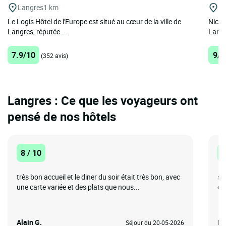
Langres
1 km
La
Le Logis Hôtel de l'Europe est situé au cœur de la ville de
Niché
Langres, réputée...
Langr
7.9/10
9/1
(352 avis)
Langres : Ce que les voyageurs ont
pensé de nos hôtels
8 / 10
1
très bon accueil et le diner du soir était très bon, avec
so
une carte variée et des plats que nous...
ch
Alain G.
Da
Séjour du 20-05-2026