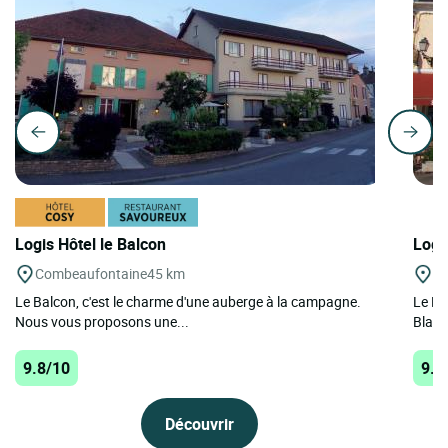
Logis Hôtel le Balcon
Logi
Combeaufontaine
45 km
An
Le Balcon, c'est le charme d'une auberge à la campagne.
Le Lo
Nous vous proposons une...
Blanc
9.8/10
9.1
Découvrir