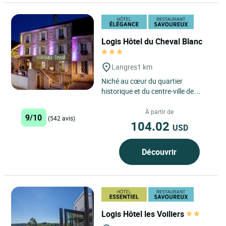
Logis Hôtel du Cheval Blanc
Langres
1 km
Niché au cœur du quartier
historique et du centre-ville de
Langres, le Logis Hôtel du Cheval
Blanc à Langres est une...
À partir de
9/10
(542 avis)
104.02
USD
Découvrir
Logis Hôtel les Voiliers