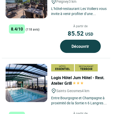
Peigney
3 km
L’hôtel-restaurant Les Voiliers vous
invite à venir profiter d’une
parenthèse au vert à Peigney, sur
les bords du...
À partir de
8.4/10
(118 avis)
85.52
USD
Découvrir
Logis Hôtel Jum Hôtel - Rest.
Atelier Grill
Saints Geosmes
4 km
Entre Bourgogne et Champagne à
proximité de la Sortie n 6 Langres
sud, cet hôtel restaurant très bien
situé à Saint...
À partir de