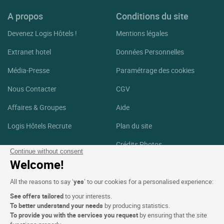
A propos
Conditions du site
Devenez Logis Hôtels !
Mentions légales
Extranet hotel
Données Personnelles
Média-Presse
Paramétrage des cookies
Nous Contacter
CGV
Affaires & Groupes
Aide
Logis Hôtels Recrute
Plan du site
Crédits Photos
Continue without consent
Welcome!
Suivez-nous
All the reasons to say ‘
yes
’ to our cookies for a personalised experience:
Facebook
Instagram
See offers tailored
to your interests.
To better understand your needs
by producing statistics.
Linkedin
To provide you with the services you request
by ensuring that the site