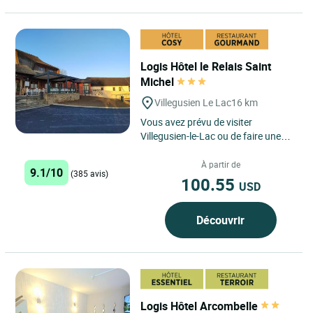
Logis Hôtel le Relais Saint
Michel
Villegusien Le Lac
16 km
Vous avez prévu de visiter
Villegusien-le-Lac ou de faire une
halte en Haute-Marne, dans un
endroit calme et convivial ?...
À partir de
9.1/10
(385 avis)
100.55
USD
Découvrir
Logis Hôtel Arcombelle