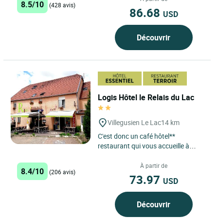
8.5/10
(428 avis)
86.68
USD
Découvrir
Logis Hôtel le Relais du Lac
Villegusien Le Lac
14 km
C'est donc un café hôtel**
restaurant qui vous accueille à
Villegusien-le-Lac. Une terrasse est
aménagée l’été,...
À partir de
8.4/10
(206 avis)
73.97
USD
Découvrir