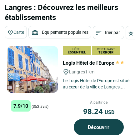
Langres : Découvrez les meilleurs
établissements
Carte
Équipements populaires
Trier par
É
Logis Hôtel de l'Europe
Langres
1 km
Le Logis Hôtel de l'Europe est situé
au cœur de la ville de Langres,
réputée pour son fromage et son
patrimoine architectural...
À partir de
7.9/10
(352 avis)
98.24
USD
Découvrir