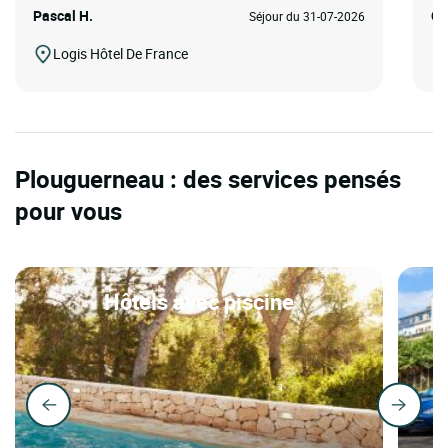
Pascal H.
Co
Séjour du 31-07-2026
Logis Hôtel De France
Plouguerneau : des services pensés
pour vous
Hôtels avec piscine