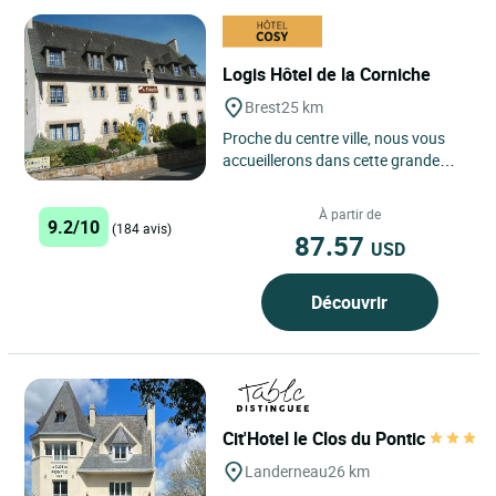
Logis Hôtel de la Corniche
Brest
25 km
Proche du centre ville, nous vous
accueillerons dans cette grande
maison typiquement bretonne,
entourée de verdure et située...
À partir de
9.2/10
(184 avis)
87.57
USD
Découvrir
Cit'Hotel le Clos du Pontic
Landerneau
26 km