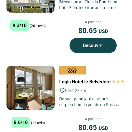
Bienvenue au Clos du Pontic, un
hôtel 3 étoiles situé au cœur de
centre historique de Landerneau,
célèbre pour son...
À partir de
9.3/10
(261 avis)
80.65
USD
Découvrir
Logis Hôtel le Belvédère
Brest
27 km
De son grand jardin arboré,
surplombant la pointe du Portzic et
offrant une vue époustouflante sur
la rade de Brest, et...
À partir de
8.6/10
(11 avis)
80.65
USD