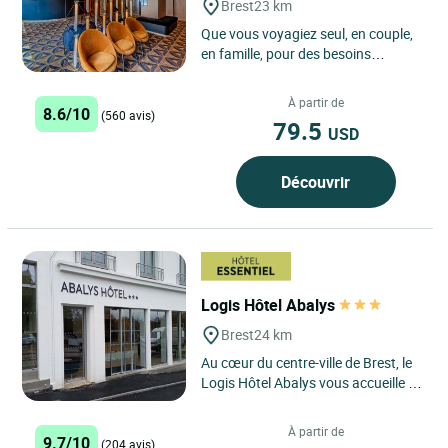
Brest
23 km
Que vous voyagiez seul, en couple,
en famille, pour des besoins
professionnels ou pour le plaisir,
notre établissement vous...
À partir de
8.6/10
(560 avis)
79.5
USD
Découvrir
Logis Hôtel Abalys
Brest
24 km
Au cœur du centre-ville de Brest, le
Logis Hôtel Abalys vous accueille à
200m de la gare, à proximité du
port de commerce...
À partir de
9.7/10
(204 avis)