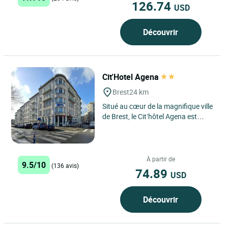
126.74
USD
Découvrir
Cit'Hotel Agena
Brest
24 km
Situé au cœur de la magnifique ville
de Brest, le Cit’hôtel Agena est
l'adresse idéale pour votre séjour en
Finistère....
À partir de
9.5/10
(136 avis)
74.89
USD
Découvrir