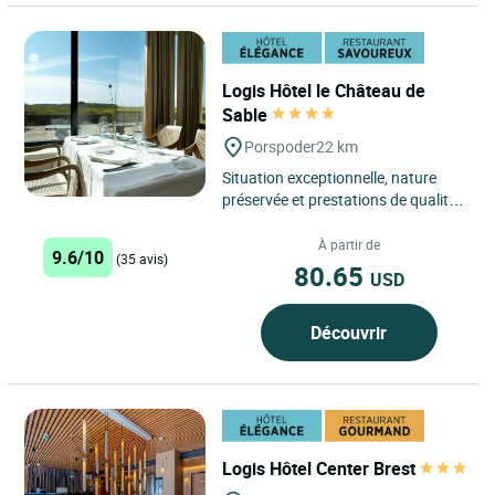
Logis Hôtel le Château de
Sable
Porspoder
22 km
Situation exceptionnelle, nature
préservée et prestations de qualité !
Le Château de Sable se distingue
par son emplacement....
À partir de
9.6/10
(35 avis)
80.65
USD
Découvrir
Logis Hôtel Center Brest