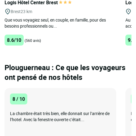
Logis Hôtel Center Brest
Logi
Brest
23 km
Br
Que vous voyagiez seul, en couple, en famille, pour des
Au cœ
besoins professionnels ou...
accue
8.6/10
9.7
(560 avis)
Plouguerneau : Ce que les voyageurs
ont pensé de nos hôtels
8 / 10
1
La chambre était très bien, elle donnait sur l’arrière de
Ré
l’hotel. Avec la fenestre ouverte c’était...
et