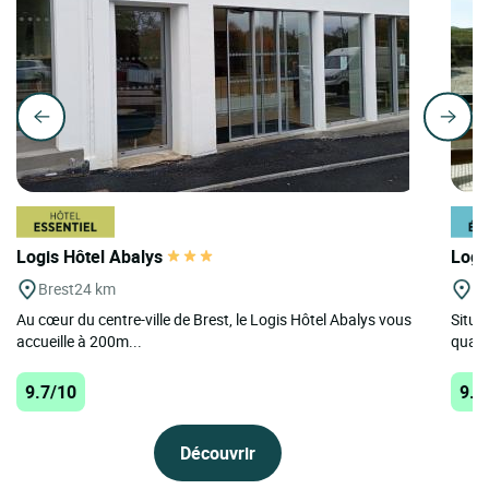
Logis Hôtel Abalys
Logi
Brest
24 km
Po
Au cœur du centre-ville de Brest, le Logis Hôtel Abalys vous
Situa
accueille à 200m...
quali
9.7/10
9.6
Découvrir