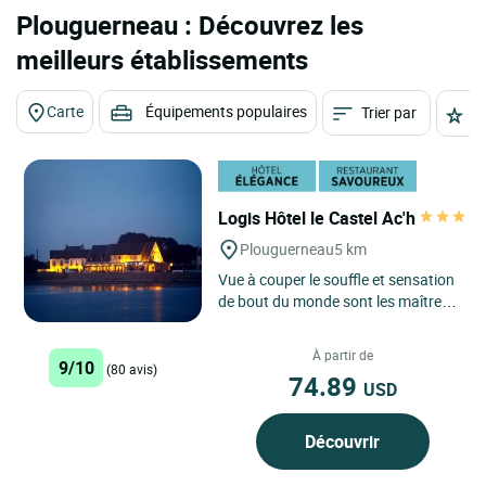
Plouguerneau : Découvrez les
meilleurs établissements
Carte
Équipements populaires
Trier par
É
Logis Hôtel le Castel Ac'h
Plouguerneau
5 km
Vue à couper le souffle et sensation
de bout du monde sont les maîtres-
mots de cet établissement posé
face à la mer....
À partir de
9/10
(80 avis)
74.89
USD
Découvrir