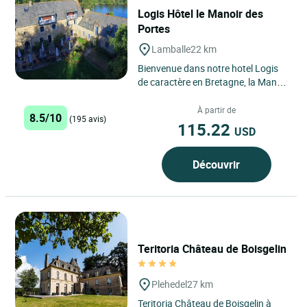
Logis Hôtel le Manoir des
Portes
Lamballe
22 km
Bienvenue dans notre hotel Logis
de caractère en Bretagne, la Manoir
des Portes à Lamballe, à deux pas
de la côte de...
À partir de
8.5/10
(195 avis)
115.22
USD
Découvrir
Teritoria Château de Boisgelin
Plehedel
27 km
Teritoria Château de Boisgelin à