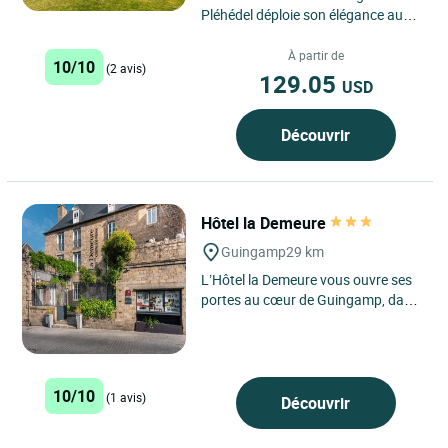
Pléhédel déploie son élégance au
cœur des Côtes-d’Armor, en
Bretagne, dans un...
À partir de
10/10
(2 avis)
129.05
USD
Découvrir
Hôtel la Demeure
Guingamp
29 km
L’Hôtel la Demeure vous ouvre ses
portes au cœur de Guingamp, dans
une rue paisible à deux pas de la
place centrale,...
10/10
(1 avis)
Découvrir