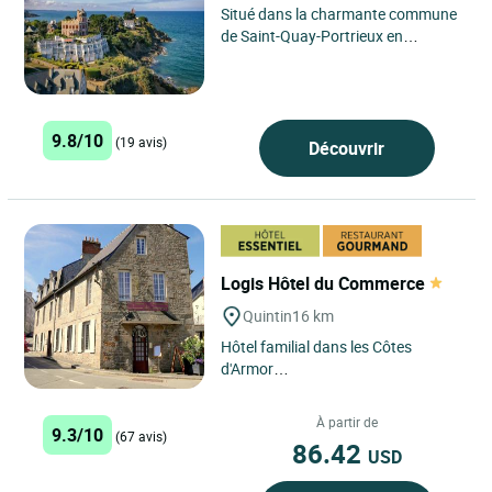
Situé dans la charmante commune
de Saint-Quay-Portrieux en
Bretagne, l'Hôtel Le Ker Moor
bénéficie d'un emplacement
privilégié...
9.8/10
(19 avis)
Découvrir
Logis Hôtel du Commerce
Quintin
16 km
Hôtel familial dans les Côtes
d'Armor
Une adresse sincère et conviviale à
Quintin
À partir de
9.3/10
A 15 mn de Saint-Brieuc,...
(67 avis)
86.42
USD