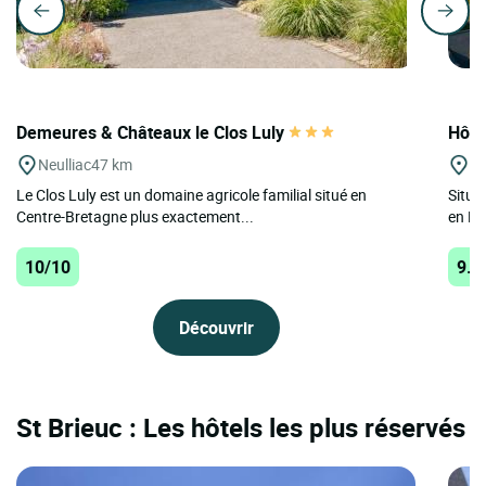
Demeures & Châteaux le Clos Luly
Hôte
Neulliac
47 km
St
Le Clos Luly est un domaine agricole familial situé en
Situé
Centre-Bretagne plus exactement...
en Bre
10/10
9.8
Découvrir
St Brieuc : Les hôtels les plus réservés