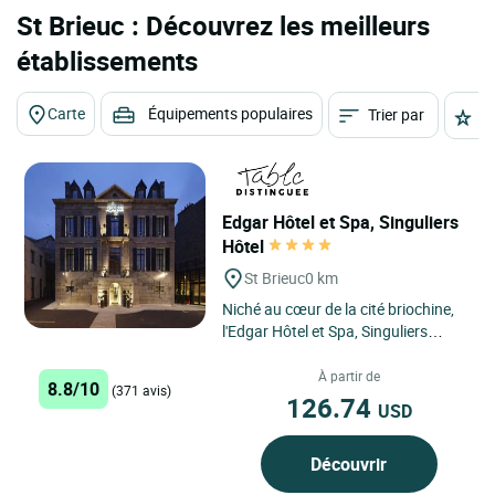
St Brieuc : Découvrez les meilleurs
établissements
Carte
Équipements populaires
Trier par
É
Edgar Hôtel et Spa, Singuliers
Hôtel
St Brieuc
0 km
Niché au cœur de la cité briochine,
l'Edgar Hôtel et Spa, Singuliers
Hôtel à Saint Brieuc, offre un point
de départ...
À partir de
8.8/10
(371 avis)
126.74
USD
Découvrir