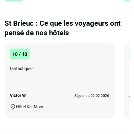
St Brieuc : Ce que les voyageurs ont
pensé de nos hôtels
10 / 10
1
fantastique !!
Tr
Victor W.
Je
Séjour du 02-02-2026
Hôtel Ker Moor