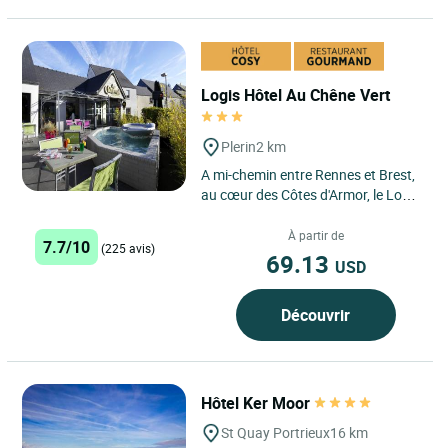
Logis Hôtel Au Chêne Vert
Plerin
2 km
A mi-chemin entre Rennes et Brest,
au cœur des Côtes d'Armor, le Logis
hôtel-restaurant "Au Chêne Vert" à
Plérin vous...
À partir de
7.7/10
(225 avis)
69.13
USD
Découvrir
Hôtel Ker Moor
St Quay Portrieux
16 km