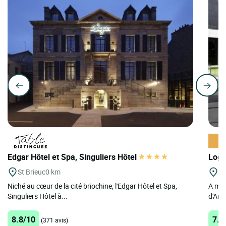
Edgar Hôtel et Spa, Singuliers Hôtel
Logi
St Brieuc
0 km
Pl
Niché au cœur de la cité briochine, l'Edgar Hôtel et Spa,
A mi-
Singuliers Hôtel à...
d'Arm
8.8/10
7.7
(371 avis)