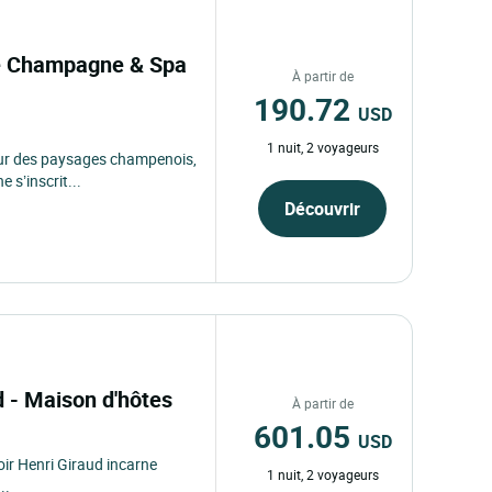
de Champagne & Spa
À partir de
190.72
USD
1 nuit, 2 voyageurs
cœur des paysages champenois,
 s’inscrit...
Découvrir
d - Maison d'hôtes
À partir de
601.05
USD
ir Henri Giraud incarne
1 nuit, 2 voyageurs
..