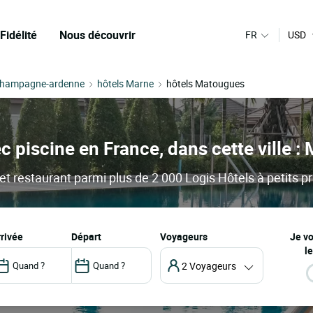
Fidélité
Nous découvrir
FR
USD
Champagne-ardenne
hôtels Marne
hôtels Matougues
c piscine en France, dans cette ville 
t restaurant parmi plus de 2 000 Logis Hôtels à petits pr
arrivée
départ
Voyageurs
Je v
le
2 Voyageurs