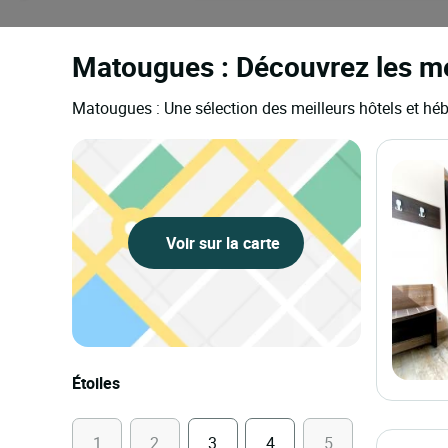
Matougues : Découvrez les mei
Matougues : Une sélection des meilleurs hôtels et hé
Voir sur la carte
Étoiles
1
2
3
4
5