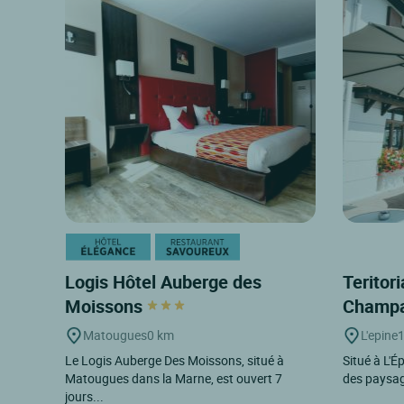
Logis Hôtel Auberge des
Teritor
Moissons
Champa
Matougues
0 km
L'epine
Le Logis Auberge Des Moissons, situé à
Situé à L'É
Matougues dans la Marne, est ouvert 7
des paysage
jours...