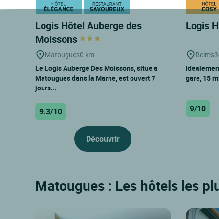
Logis Hôtel Auberge des
Logis 
Moissons
Matougues
0 km
Reims
3
Le Logis Auberge Des Moissons, situé à
Idéalement
Matougues dans la Marne, est ouvert 7
gare, 15 m
jours...
9/10
9.3/10
Découvrir
Matougues : Les hôtels les pl