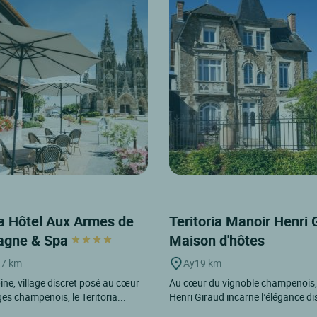
ia Hôtel Aux Armes de
Teritoria Manoir Henri 
gne & Spa
Maison d'hôtes
17 km
Ay
19 km
pine, village discret posé au cœur
Au cœur du vignoble champenois,
s champenois, le Teritoria...
Henri Giraud incarne l’élégance dis