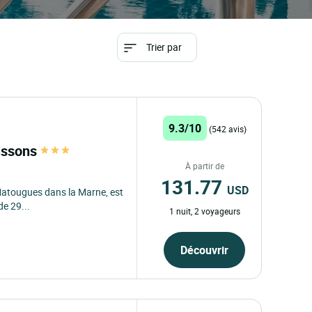
Trier par
9.3/10
(542 avis)
issons
À partir de
131.77
USD
Matougues dans la Marne, est
de 29...
1 nuit, 2 voyageurs
Découvrir