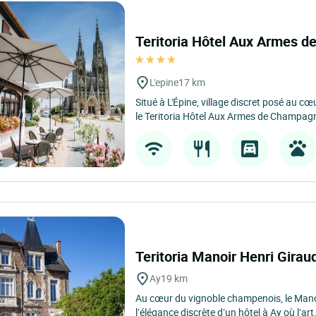
Teritoria Hôtel Aux Armes 
L'epine
17 km
Situé à L'Épine, village discret posé au 
le Teritoria Hôtel Aux Armes de Champagne
Teritoria Manoir Henri Girau
Ay
19 km
Au cœur du vignoble champenois, le Mano
l’élégance discrète d’un hôtel à Ay où l’art.