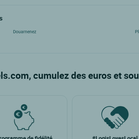
s
Douarnenez
P
ls.com, cumulez des euros et sou
rogramme de fidélité
#LogisLovesLocal