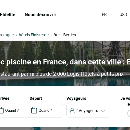
Fidélité
Nous découvrir
FR
USD
Bretagne
hôtels Finistere
hôtels Berrien
c piscine en France, dans cette ville : 
estaurant parmi plus de 2 000 Logis Hôtels à petits prix
arrivée
départ
Voyageurs
Je v
le
2 Voyageurs