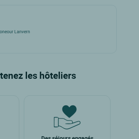
loneour Lanvern
tenez les hôteliers
Des séjours engagés