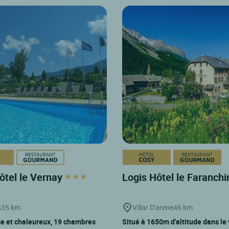
ôtel le Vernay
Logis Hôtel le Faranch
s
35 km
Villar D'arene
46 km
e et chaleureux, 19 chambres
Situé à 1650m d'altitude dans le 