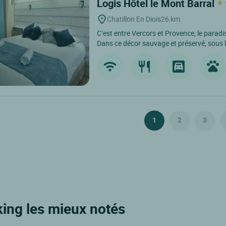
Logis Hôtel le Mont Barral
Chatillon En Diois
26 km
C’est entre Vercors et Provence, le parad
Dans ce décor sauvage et préservé, sous 
1
2
3
king les mieux notés