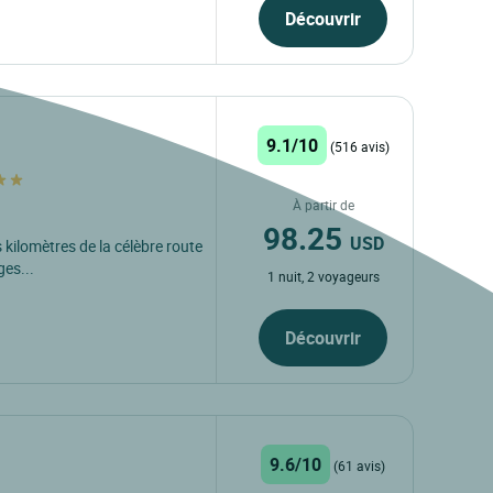
Découvrir
9.1/10
(516 avis)
À partir de
98.25
USD
 kilomètres de la célèbre route
ges...
1 nuit, 2 voyageurs
Découvrir
9.6/10
(61 avis)