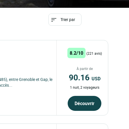
Trier par
8.2/10
(221 avis)
À partir de
90.16
USD
85), entre Grenoble et Gap, le
accès...
1 nuit, 2 voyageurs
Découvrir