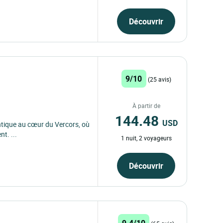
Découvrir
9/10
(25 avis)
À partir de
144.48
USD
ntique au cœur du Vercors, où
t. ...
1 nuit, 2 voyageurs
Découvrir
9.4/10