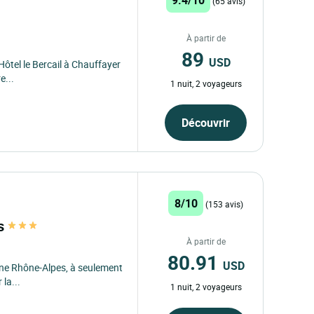
(65 avis)
À partir de
89
USD
Hôtel le Bercail à Chauffayer
e...
1 nuit, 2 voyageurs
Découvrir
8/10
(153 avis)
fs
À partir de
80.91
USD
rgne Rhône-Alpes, à seulement
 la...
1 nuit, 2 voyageurs