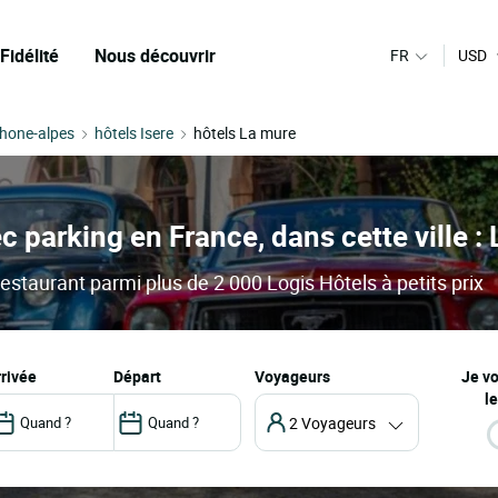
Fidélité
Nous découvrir
FR
USD
Rhone-alpes
hôtels Isere
hôtels La mure
c parking en France, dans cette ville :
restaurant parmi plus de 2 000 Logis Hôtels à petits prix
arrivée
départ
Voyageurs
Je v
le
2 Voyageurs