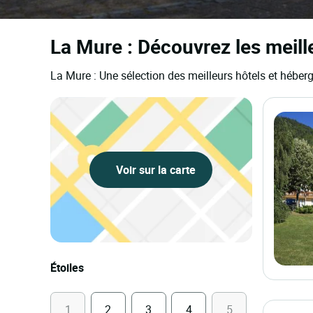
La Mure : Découvrez les meill
La Mure : Une sélection des meilleurs hôtels et hébe
Voir sur la carte
Étoiles
1
2
3
4
5