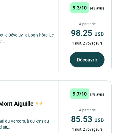
9.3/10
(43 avis)
À partir de
98.25
USD
et le Dévoluy, le Logis hôtel Le
...
1 nuit, 2 voyageurs
Découvrir
9.7/10
(78 avis)
 Mont Aiguille
À partir de
85.53
USD
onal du Vercors, à 60 kms au
air,...
1 nuit, 2 voyageurs