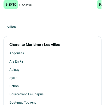
9.3/10
9.4
(152 avis)
Villes
Charente Maritime : Les villes
Angoulins
Ars En Re
Aulnay
Aytre
Benon
Bourcefranc Le Chapus
Boutenac Touvent