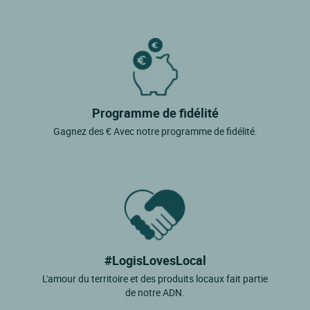
Fouras
Ile D'aix
Ile De Re
Jarnac Champagne
Programme de fidélité
Jazennes
Gagnez des € Avec notre programme de fidélité.
Jonzac
La Bree Les Bains
La Cotiniere
La Couarde Sur Mer
La Flotte
#LogisLovesLocal
La Pomarede
L'amour du territoire et des produits locaux fait partie
La Rochelle
de notre ADN.