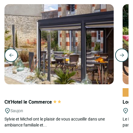
Cit'Hotel le Commerce
Logi
Saujon
Ri
Sylvie et Michel ont le plaisir de vous accueillir dans une
Le Lo
ambiance familiale et...
paren