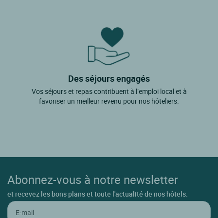
La Tremblade
Lagord
Lauzieres
Le Bois Plage En Re
Le Chateau D'oleron
Des séjours engagés
Le Grand Village Plage
Vos séjours et repas contribuent à l’emploi local et à
favoriser un meilleur revenu pour nos hôteliers.
Le Gua
Le Mung
Les Mathes
Les Portes En Re
Loix
Abonnez-vous à notre newsletter
Marans
et recevez les bons plans et toute l'actualité de nos hôtels.
Medis