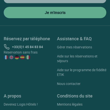
Meschers Sur Gironde
Mirambeau
Montendre
Mortagne Sur Gironde
Mosnac
Réservez par téléphone
Assistance & FAQ
Perigny
+33(0)1 45 84 83 84
Gérer mes réservations
Réservation sans frais
Plassay
Aide sur les réservations et
séjours
Pons
Aide sur le programme de fidélité
Port D'envaux
ETIK
Port Des Barques
Nous contacter
Puilboreau
A propos
Conditions du site
Rivedoux Plage
Devenez Logis Hôtels !
Mentions légales
Rochefort