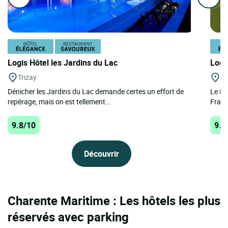
Logis Hôtel les Jardins du Lac
Logi
Trizay
St
Dénicher les Jardins du Lac demande certes un effort de
Le Lo
repérage, mais on est tellement...
Frank 
9.8/10
9.8
Découvrir
Charente Maritime : Les hôtels les plus
réservés avec parking