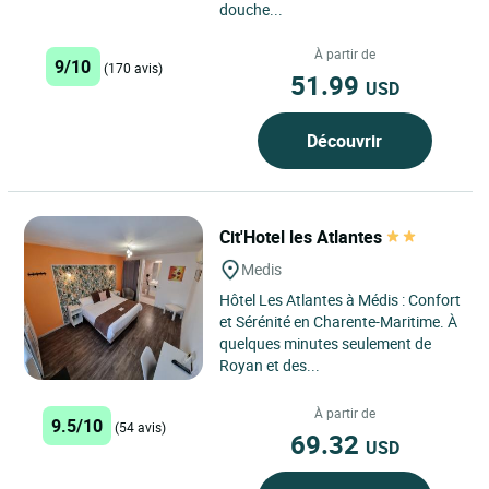
douche...
À partir de
9/10
(170 avis)
51.99
USD
Découvrir
Cit'Hotel les Atlantes
Medis
Hôtel Les Atlantes à Médis : Confort
et Sérénité en Charente-Maritime. À
quelques minutes seulement de
Royan et des...
À partir de
9.5/10
(54 avis)
69.32
USD