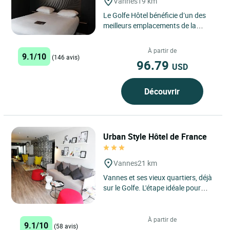
Vannes
19 km
Le Golfe Hôtel bénéficie d’un des
meilleurs emplacements de la
région vannetaise. Près du port, de
la gare maritime...
À partir de
9.1/10
(146 avis)
96.79
USD
Découvrir
Urban Style Hôtel de France
Vannes
21 km
Vannes et ses vieux quartiers, déjà
sur le Golfe. L'étape idéale pour
découvrir la Bretagne Sud. L'hôtel
de France...
À partir de
9.1/10
(58 avis)