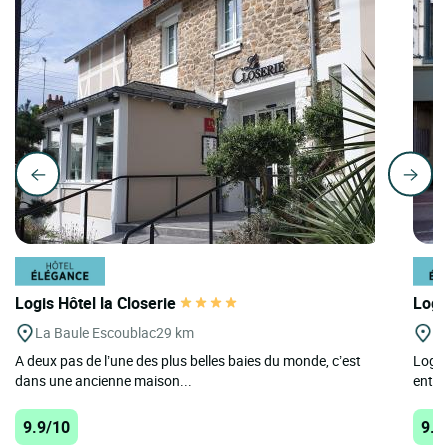
Logis Hôtel la Closerie
Logi
La Baule Escoublac
29 km
Pl
A deux pas de l’une des plus belles baies du monde, c’est
Logis
dans une ancienne maison...
entre
9.9/10
9.8