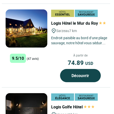
Logis Hôtel le Mur du Roy
Sarzeau
7 km
Endroit paisible au bord d’une plage
sauvage, notre hôtel vous séduira
par son calme et sa convivialité. Le
restaurant...
À partir de
9.5/10
(47 avis)
74.89
USD
Découvrir
Logis Golfe Hôtel