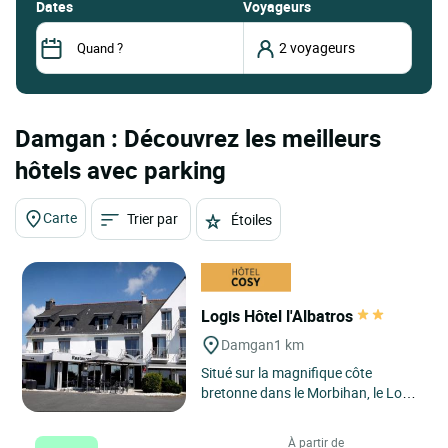
dates
Voyageurs
Damgan : Découvrez les meilleurs
hôtels avec parking
Carte
Trier par
Étoiles
Logis Hôtel l'Albatros
Damgan
1 km
Situé sur la magnifique côte
bretonne dans le Morbihan, le Logis
Hôtel l'Albatros à Damgan se trouve
au cœur d'un charmant...
À partir de