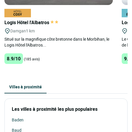
Logis Hôtel l'Albatros
Logi
Damgan
1 km
V
Situé sur la magnifique côte bretonne dans le Morbihan, le
Le Go
Logis Hôtel l'Albatros...
de la
8.9/10
9.1
(185 avis)
Villes à proximité
Les villes à proximité les plus populaires
Baden
Baud