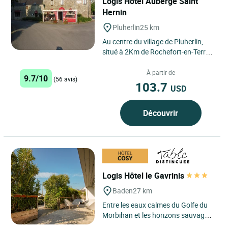
Logis Hôtel Auberge Saint
Hernin
Pluherlin
25 km
Au centre du village de Pluherlin,
situé à 2Km de Rochefort-en-Terre,
petite cité de caractère du
Morbihan, l’Auberge...
À partir de
9.7/10
(56 avis)
103.7
USD
Découvrir
Logis Hôtel le Gavrinis
Baden
27 km
Entre les eaux calmes du Golfe du
Morbihan et les horizons sauvages
de la presqu’île de Quiberon, l’Hôtel