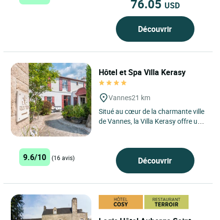
76.05
USD
Découvrir
Hôtel et Spa Villa Kerasy
Vannes
21 km
Situé au cœur de la charmante ville
de Vannes, la Villa Kerasy offre un
cadre idyllique pour un séjour de
détente et...
9.6/10
(16 avis)
Découvrir