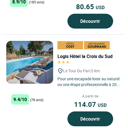
8.9/10
(185 avis)
80.65
USD
Découvrir
Logis Hôtel la Croix du Sud
Le Tour Du Parc
5 km
Pour une escapade loisir au naturel
ou une étape professionnelle à 20
mn de Vannes, faites une pause à
La Croix du Sud,...
À partir de
9.4/10
(78 avis)
114.07
USD
Découvrir