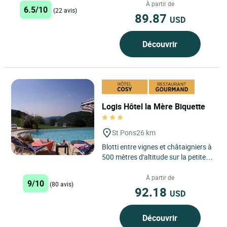
Tabl'Hay...
À partir de
6.5/10
(22 avis)
89.87
USD
Découvrir
Logis Hôtel la Mère Biquette
St Pons
26 km
Blotti entre vignes et châtaigniers à
500 mètres d'altitude sur la petite
vallée préservée du Coiron, le Logis
Hôtel...
À partir de
9/10
(80 avis)
92.18
USD
Découvrir