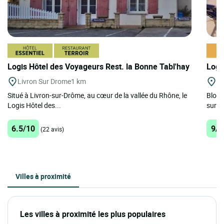
Logis Hôtel des Voyageurs Rest. la Bonne Tabl'hay
Logi
Livron Sur Drome
1 km
St
Situé à Livron-sur-Drôme, au cœur de la vallée du Rhône, le
Blott
Logis Hôtel des...
sur la
6.5/10
9/1
(22 avis)
Villes à proximité
Les villes à proximité les plus populaires