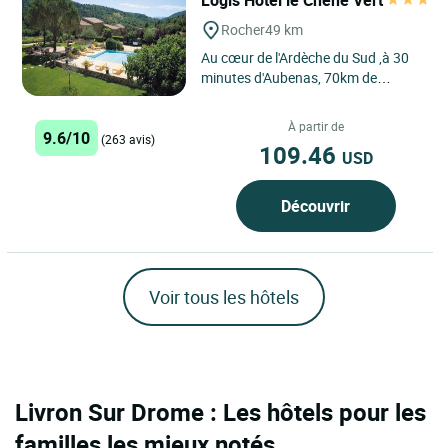
Rocher
49 km
Au cœur de l'Ardèche du Sud ,à 30
minutes d'Aubenas, 70km de
Montélimar et à 5 minutes de la cité
médiévale de Largentière...
À partir de
9.6/10
(263 avis)
109.46
USD
Découvrir
Voir tous les hôtels
Livron Sur Drome : Les hôtels pour les
familles les mieux notés