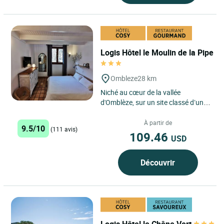
Logis Hôtel le Moulin de la Pipe
Ombleze
28 km
Niché au cœur de la vallée
d'Omblèze, sur un site classé d’une
beauté exceptionnelle, le Logis
Hôtel le Moulin de...
À partir de
9.5/10
(111 avis)
109.46
USD
Découvrir
Logis Hôtel le Chêne Vert