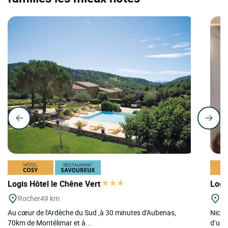
Logis Hôtel le Chêne Vert
Logi
Rocher
49 km
O
Au cœur de l'Ardèche du Sud ,à 30 minutes d'Aubenas,
Niché
70km de Montélimar et à...
d’une