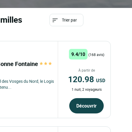
amilles
Trier par
9.4/10
(168 avis)
Bonne Fontaine
À partir de
120.98
USD
al des Vosges du Nord, le Logis
tenu...
1 nuit, 2 voyageurs
Découvrir