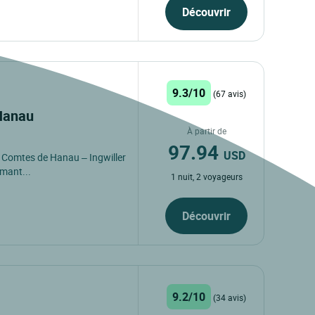
Découvrir
9.3/10
(67 avis)
 Hanau
À partir de
97.94
USD
x Comtes de Hanau – Ingwiller
rmant...
1 nuit, 2 voyageurs
Découvrir
9.2/10
(34 avis)