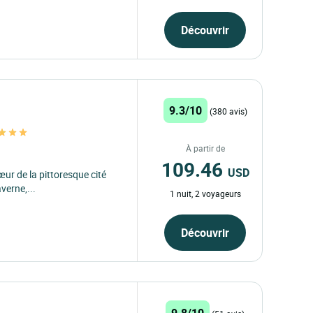
Découvrir
9.3/10
(380 avis)
À partir de
109.46
USD
œur de la pittoresque cité
verne,...
1 nuit, 2 voyageurs
Découvrir
9.8/10