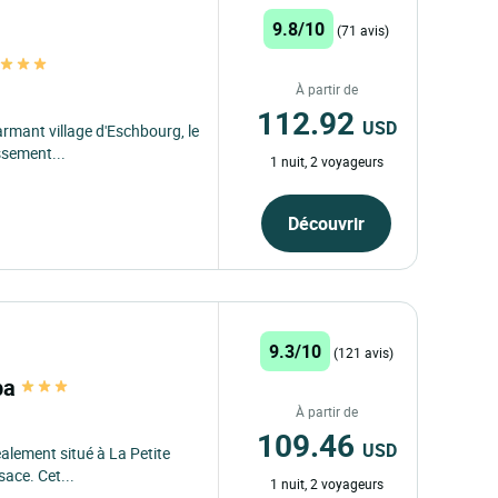
9.8/10
(71 avis)
n
À partir de
112.92
USD
harmant village d'Eschbourg, le
ssement...
1 nuit, 2 voyageurs
Découvrir
9.3/10
(121 avis)
Spa
À partir de
109.46
USD
éalement situé à La Petite
ace. Cet...
1 nuit, 2 voyageurs