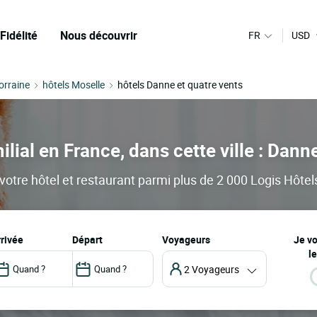
Fidélité
Nous découvrir
FR
USD
orraine
hôtels Moselle
hôtels Danne et quatre vents
ilial en France, dans cette ville : Dann
otre hôtel et restaurant parmi plus de 2 000 Logis Hôtels 
arrivée
départ
Voyageurs
Je v
le
2 Voyageurs