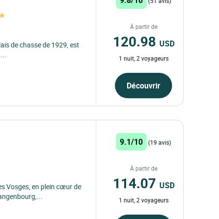
(51 avis)
À partir de
120.98
USD
lais de chasse de 1929, est
...
1 nuit, 2 voyageurs
Découvrir
9.1/10
(19 avis)
À partir de
114.07
USD
es Vosges, en plein cœur de
Wangenbourg,...
1 nuit, 2 voyageurs