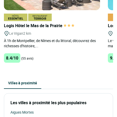
Logis Hôtel le Mas de la Prairie
Logi
Le Vigan
2 km
St
À 1h de Montpellier, de Nîmes et du littoral, découvrez des
Le vo
richesses d'histoire,...
magni
8.4/10
9.8
(55 avis)
Villes à proximité
Les villes à proximité les plus populaires
Aigues Mortes