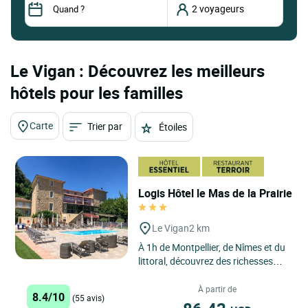
Le Vigan : Découvrez les meilleurs
hôtels pour les familles
Carte
Trier par
Étoiles
Logis Hôtel le Mas de la Prairie
Le Vigan
2 km
À 1h de Montpellier, de Nîmes et du
littoral, découvrez des richesses
d'histoire, de curiosités, un
patrimoine bâti...
À partir de
8.4/10
(55 avis)