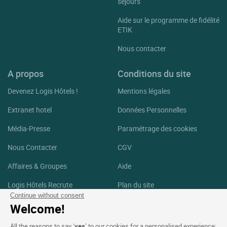
séjours
Aide sur le programme de fidélité
ETIK
Nous contacter
A propos
Conditions du site
Devenez Logis Hôtels !
Mentions légales
Extranet hotel
Données Personnelles
Média-Presse
Paramétrage des cookies
Nous Contacter
CGV
Affaires & Groupes
Aide
Logis Hôtels Recrute
Plan du site
Continue without consent
Crédits Photos
Welcome!
Suivez-nous
All the reasons to say ‘
yes
’ to our cookies for a personalised experience: