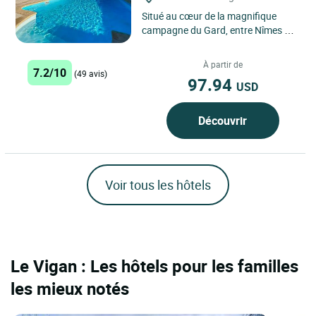
Situé au cœur de la magnifique
campagne du Gard, entre Nîmes et
Arles, le Logis Hôtel L'Esquielle à
Saint-Geniès-de-Malgoirès...
À partir de
7.2/10
(49 avis)
97.94
USD
Découvrir
Voir tous les hôtels
Le Vigan : Les hôtels pour les familles
les mieux notés