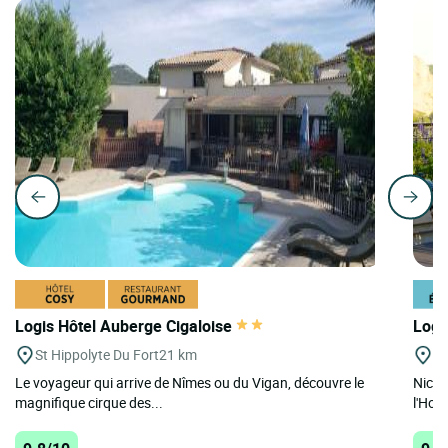
Logis Hôtel Auberge Cigaloise
Logi
St Hippolyte Du Fort
21 km
A
Le voyageur qui arrive de Nîmes ou du Vigan, découvre le
Niché
magnifique cirque des...
l'Hot