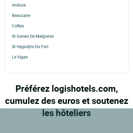
Anduze
Beaucaire
Collias
St Genies De Malgoires
St Hippolyte Du Fort
Le Vigan
Barjac
Les Angles
Préférez logishotels.com,
cumulez des euros et soutenez
les hôteliers