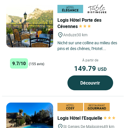
Logis Hôtel Porte des
Cévennes
Anduze
30 km
Niché sur une colline au milieu des
pins et des chênes, l'Hotel
Restaurant Spa La Porte des
Cévennes à Anduze offre une...
À partir de
9.7/10
(155 avis)
149.79
USD
Découvrir
Logis Hôtel l'Esquielle
St Genies De Malgoires
49 km