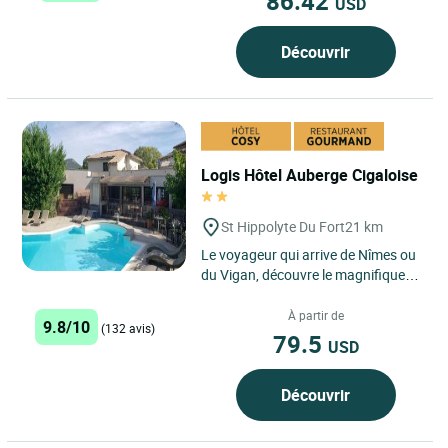
86.42
USD
Découvrir
Logis Hôtel Auberge Cigaloise
St Hippolyte Du Fort
21 km
Le voyageur qui arrive de Nîmes ou
du Vigan, découvre le magnifique
cirque des contreforts des
Cévennes où se niche Saint-
À partir de
9.8/10
(132 avis)
Hippolyte-du-Fort...
79.5
USD
Découvrir