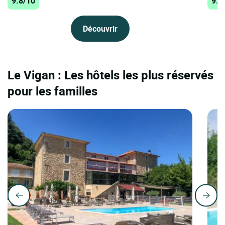
9.8/10
9.7
Découvrir
Le Vigan : Les hôtels les plus réservés
pour les familles