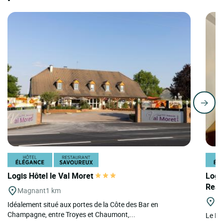
Logis Hôtel le Val Moret
Logi
Rest
Magnant
1 km
Ro
Idéalement situé aux portes de la Côte des Bar en
Champagne, entre Troyes et Chaumont,...
Le Do