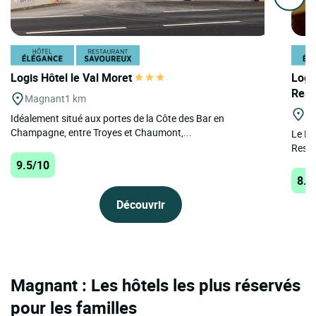
Logis Hôtel le Val Moret
Logi
Rest
Magnant
1 km
Ro
Idéalement situé aux portes de la Côte des Bar en
Champagne, entre Troyes et Chaumont,...
Le Do
Resta
9.5/10
8.3
Découvrir
Magnant : Les hôtels les plus réservés
pour les familles