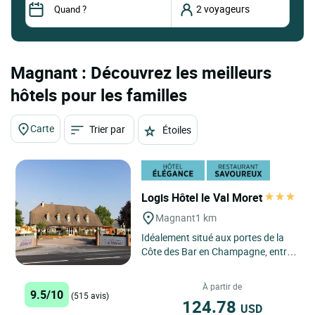
Magnant : Découvrez les meilleurs
hôtels pour les familles
Carte
Trier par
Étoiles
Logis Hôtel le Val Moret
Magnant
1 km
Idéalement situé aux portes de la
Côte des Bar en Champagne, entre
Troyes et Chaumont, (et à
seulement 500m de la sortie...
À partir de
9.5/10
(515 avis)
124.78
USD