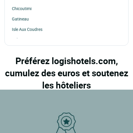
Chicoutimi
Gatineau
Isle Aux Coudres
Joliette
La Malbaie
Préférez logishotels.com,
Lac Beauport
cumulez des euros et soutenez
Mont Tremblant
Montmagny
les hôteliers
Montreal
Nicolet
Quebec
Riviere Du Loup