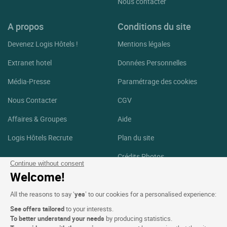
Nous contacter
A propos
Conditions du site
Devenez Logis Hôtels !
Mentions légales
Extranet hotel
Données Personnelles
Média-Presse
Paramétrage des cookies
Nous Contacter
CGV
Affaires & Groupes
Aide
Logis Hôtels Recrute
Plan du site
Crédits Photos
Continue without consent
Welcome!
Suivez-nous
All the reasons to say ‘
yes
’ to our cookies for a personalised experience:
Facebook
Instagram
See offers tailored
to your interests.
To better understand your needs
by producing statistics.
Linkedin