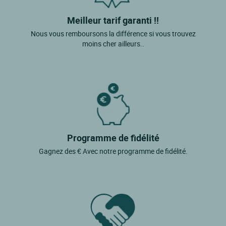
Saint Alexis Des Monts
Saint Gedeon
Meilleur tarif garanti !!
Nous vous remboursons la différence si vous trouvez
Saint Jean De Matha
moins cher ailleurs..
Saint Michel Des Saints
Saint Paulin
Sainte Anne Des Monts
Sainte-emelie-de-l'energie
Salaberry De Valleyfield
Programme de fidélité
Sept Iles
Gagnez des € Avec notre programme de fidélité.
Ste Marthe
Wendake