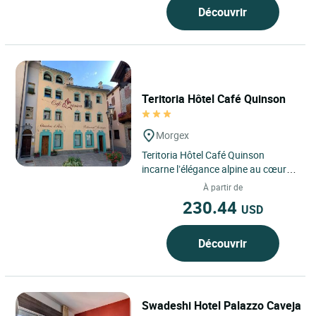
Découvrir
Teritoria Hôtel Café Quinson
Morgex
Teritoria Hôtel Café Quinson
incarne l’élégance alpine au cœur
de Morgex, dans le Val d’Aoste en
À partir de
Italie, un territoire...
230.44
USD
Découvrir
Swadeshi Hotel Palazzo Caveja