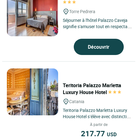
Torre Pedrera
Séjourner à l'hôtel Palazzo Caveja
signifie s'amuser tout en respectant
la nature et l'environnement. Tout
au long de...
Découvrir
Teritoria Palazzo Marletta
Luxury House Hotel
Catania
Teritoria Palazzo Marletta Luxury
House Hotel s’élève avec distinction
au cœur du centre historique de
À partir de
Catane, une ville...
217.77
USD