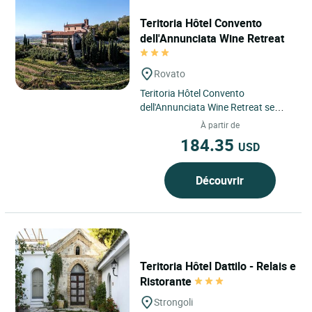
Teritoria Hôtel Convento
dell'Annunciata Wine Retreat
Rovato
Teritoria Hôtel Convento
dell'Annunciata Wine Retreat se
dévoile à Rovato, en Italie, au cœur
À partir de
de la Lombardie, dans le...
184.35
USD
Découvrir
Teritoria Hôtel Dattilo - Relais e
Ristorante
Strongoli