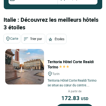
Italie : Découvrez les meilleurs hôtels
3 étoiles
Carte
Trier par
Étoiles
Teritoria Hôtel Corte Realdi
Torino
Turin
Teritoria Hôtel Corte Realdi Torino
se situe au cœur du centre
historique de Turin, offrant une
À partir de
adresse élégante et
172.83
USD
contemporaine...