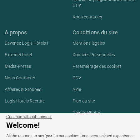
ETIK
Nous contacter
A propos
Conditions du site
Devenez Logis Hôtels !
Mentions légales
Extranet hotel
Données Personnelles
Média-Presse
Paramétrage des cookies
Nous Contacter
CGV
Affaires & Groupes
Aide
Logis Hôtels Recrute
Plan du site
Crédits Photos
Continue without consent
Welcome!
Suivez-nous
All the reasons to say ‘
yes
’ to our cookies for a personalised experience:
Facebook
Instagram