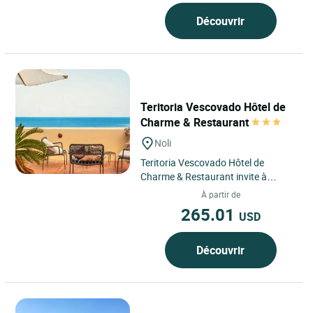
Découvrir
Teritoria Vescovado Hôtel de
Charme & Restaurant
Noli
Teritoria Vescovado Hôtel de
Charme & Restaurant invite à
découvrir un hôtel à Noli, sur la côte
À partir de
ligure en Italie,...
265.01
USD
Découvrir