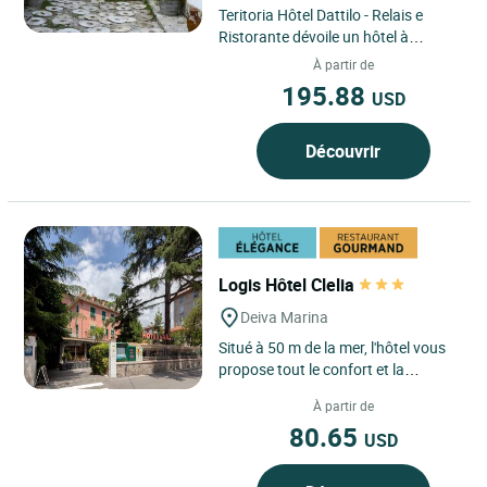
Teritoria Hôtel Dattilo - Relais e
Ristorante dévoile un hôtel à
Strongoli, en Calabre, au sud de
À partir de
l’Italie, où la...
195.88
USD
Découvrir
Logis Hôtel Clelia
Deiva Marina
Situé à 50 m de la mer, l'hôtel vous
propose tout le confort et la
garantie d'un séjour réussi : jardin,
À partir de
piscine chauffée...
80.65
USD