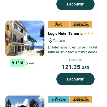
Découvrir
Logis Hotel Tamariu
Tamariu
L’Hôtel Tamariu est un petit hôtel
familial, situé face à la mer, dans la
jolie baie éponyme. Cette dernière
À partir de
constitue...
9.1/10
(7 avis)
121.35
USD
Découvrir