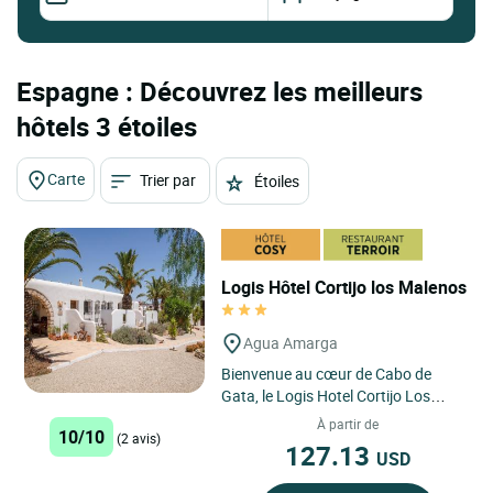
Espagne : Découvrez les meilleurs
hôtels 3 étoiles
Carte
Trier par
Étoiles
Logis Hôtel Cortijo los Malenos
Agua Amarga
Bienvenue au cœur de Cabo de
Gata, le Logis Hotel Cortijo Los
Malenos est un hébergement rural
À partir de
10/10
(2 avis)
au charme et à l'architecture...
127.13
USD