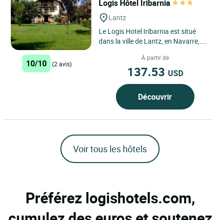
Logis Hôtel Iribarnia
Lantz
Le Logis Hotel Iribarnia est situé
dans la ville de Lantz, en Navarre,
une région avec 150 km de frontière
À partir de
avec la France...
10/10
(2 avis)
137.53
USD
Découvrir
Voir tous les hôtels
Préférez logishotels.com,
cumulez des euros et soutenez