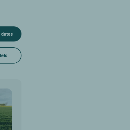
 dates
tels