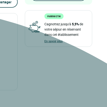
artager
Fidélité ETIK
Cagnottez jusqu'à
5,5%
de
votre séjour en réservant
dans cet établissement
En savoir plus