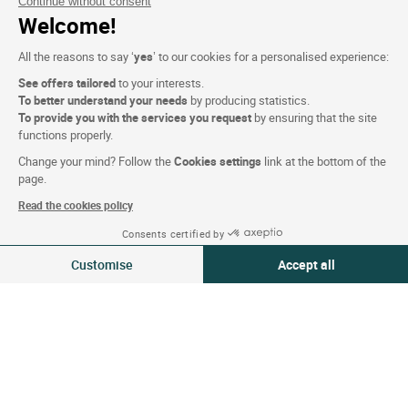
Continue without consent
Aide sur le programme de fidélité ETIK
Welcome!
Nous contacter
All the reasons to say ‘
yes
’ to our cookies for a personalised experience:
See offers tailored
to your interests.
A propos
To better understand your needs
by producing statistics.
To provide you with the services you request
by ensuring that the site
Qui sommes-nous ?
functions properly.
Extranet hotel
Change your mind? Follow the
Cookies settings
link at the bottom of the
page.
Adhésion hôtels
Read the cookies policy
Cartes cadeaux
Consents certified by
Affaires & Groupes
06-07 Aoû 2026
Modifier
Customise
Accept all
2 voyageurs | 1 chambre
Logis Recrute
Média-Presse
Consent Management Platform: Personalize Your Options
Axeptio consent
Our platform empowers you to tailor and manage your privacy settings,
Conditions du site
Mentions légales