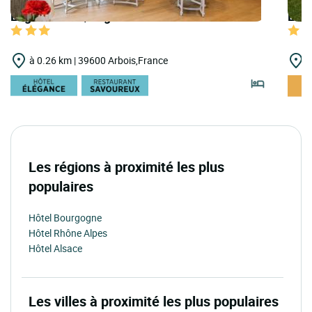
Logis Hôtels | Logis Hôtel les Caudalies
Logi
à 0.26 km | 39600 Arbois,France
à
Les régions à proximité les plus
populaires
Hôtel Bourgogne
Hôtel Rhône Alpes
Hôtel Alsace
Les villes à proximité les plus populaires