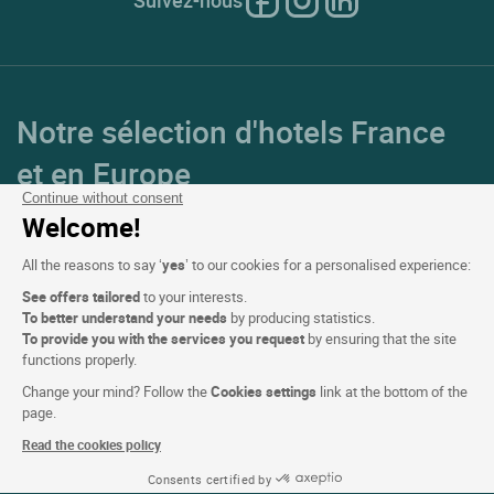
Notre sélection d'hotels France
et en Europe
Continue without consent
Welcome!
Top Pays
All the reasons to say ‘
yes
’ to our cookies for a personalised experience:
Top Régions
See offers tailored
to your interests.
To better understand your needs
by producing statistics.
Top Villes
To provide you with the services you request
by ensuring that the site
functions properly.
Top Hotels
Change your mind? Follow the
Cookies settings
link at the bottom of the
page.
Read the cookies policy
Logis copyright © 2026 Tous droits réservé Réalisé par
SIWAY
Consents certified by