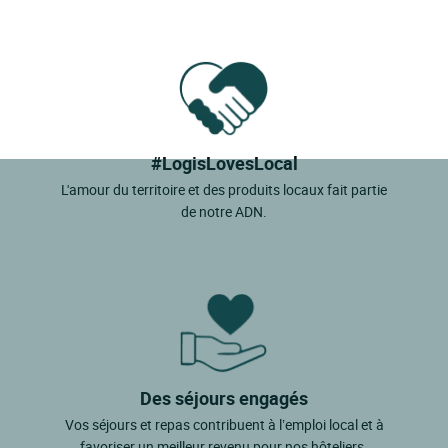
#LogisLovesLocal
L'amour du territoire et des produits locaux fait partie
de notre ADN.
Des séjours engagés
Vos séjours et repas contribuent à l’emploi local et à
favoriser un meilleur revenu pour nos hôteliers.