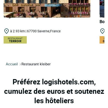
Logis Hôtels | Logis Hôtel Chez Jean
Logi
Bon
à 2.93 km | 67700 Saverne,France
à
Accueil
Restaurant kleiber
Préférez logishotels.com,
cumulez des euros et soutenez
les hôteliers