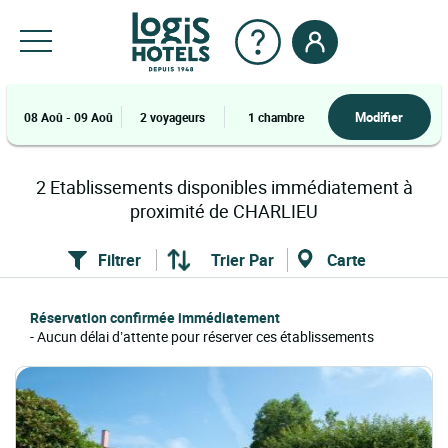
Modifier
08 Aoû - 09 Aoû
2 voyageurs
1 chambre
2
Etablissements
disponibles immédiatement à
proximité de
CHARLIEU
Filtrer
Trier Par
Carte
Réservation confirmée immédiatement
- Aucun délai d’attente pour réserver ces établissements