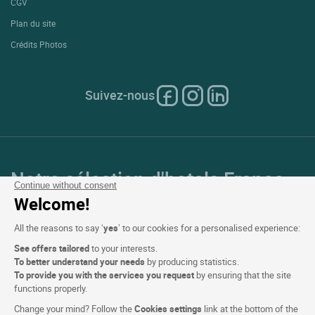
CGV
Plan du site
Crédits Photos
Suivez-nous
Notre sélection d'hotels France
Continue without consent
et en Europe
Welcome!
All the reasons to say ‘
yes
’ to our cookies for a personalised experience:
Top Pays
See offers tailored
to your interests.
To better understand your needs
by producing statistics.
Top Régions
To provide you with the services you request
by ensuring that the site
functions properly.
Top Villes
Change your mind? Follow the
Cookies settings
link at the bottom of the