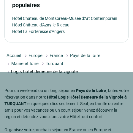
populaires
Hôtel Chateau de Montsoreau-Musée d'Art Contemporain
Hôtel Château d'Azay-le-Rideau
Hôtel La Forteresse d'Angers
Accueil
Europe
France
Pays de la loire
Maine et loire
Turquant
Logis hôtel demeure de la vignole
Pour un week-end ou un long séjour en
Pays de la Loire
, faites votre
réservation dans notre
Hôtel Logis Hôtel Demeure de la Vignole à
TURQUANT
en quelques clics seulement. Seul, en famille ou entre
amis pour vos vacances ou un court séjour, venez découvrir la
région et détendez-vous dans votre Hôtel tout confort.
Organisez votre prochain séjour en France ou en Europe et