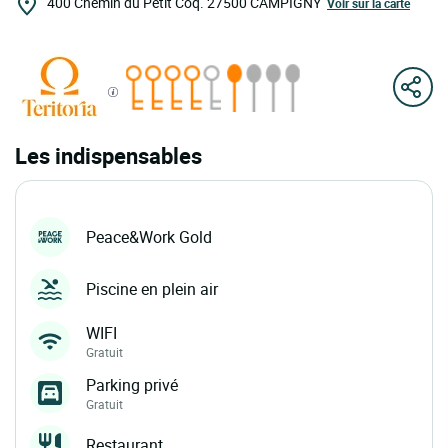
400 Chemin du Petit Coq.
27500
CAMPIGNY
Voir sur la carte
Les indispensables
Peace&Work Gold
Piscine en plein air
WIFI
Gratuit
Parking privé
Gratuit
Restaurant