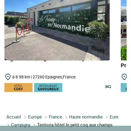
Logis Hôtels | Logis Hôtel le Tosny
Logi
Pré
à 8.98 km | 27260 Epaignes,France
à
Accueil
Europe
France
Haute normandie
Eure
Campigny
Teritoria hôtel le petit coq aux champs