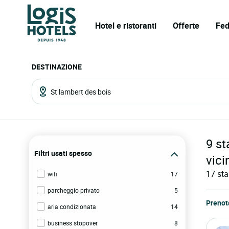
Hotel e ristoranti
Offerte
Fed
DESTINAZIONE
9
st
Filtri usati spesso
vic
17
sta
wifi
17
parcheggio privato
5
Prenot
aria condizionata
14
business stopover
8