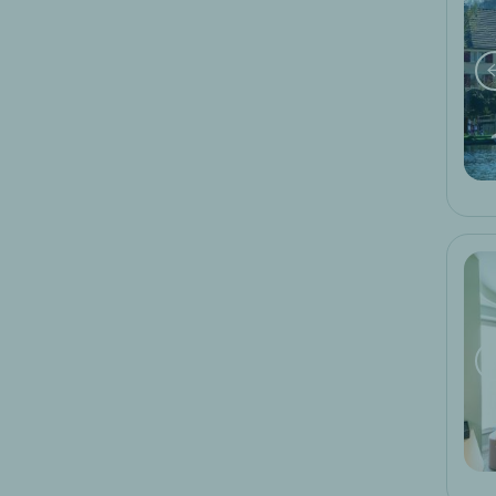
bicicletta
2
escursione
2
golf
1
soggiorni famiglie
1
spa
1
Promozioni
offerta dell'ultimo minuto
prenotazione anticipata
offerta speciale logis hotels
week end in famiglia
week end di piaceri culinari
ski
weekend di attività locali