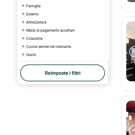
Famiglia
Esterno
Attrezzatura
Mezzi di pagamento accettati
Colazione
Cucine servite nel ristorante
Orario
Benessere
Restauro
Reimposta i filtri
Multimedia
Affari ed eventi
Esperienza
Esperienza in hotel
Esperienza al ristorante