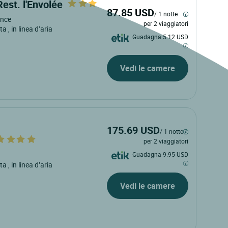
est. l'Envolée
87.85 USD
/ 1 notte
rance
per 2 viaggiatori
ata
, in linea d’aria
Guadagna 5.12 USD
Vedi le camere
175.69 USD
/ 1 notte
per 2 viaggiatori
Guadagna 9.95 USD
ata
, in linea d’aria
Vedi le camere