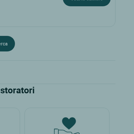
erca
storatori