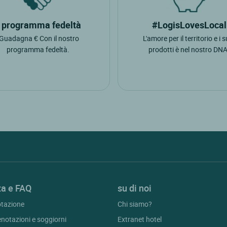
l programma fedeltà
#LogisLovesLocal
"Guadagna € Con il nostro
L'amore per il territorio e i 
programma fedeltà.
prodotti è nel nostro DNA
za e FAQ
su di noi
otazione
Chi siamo?
enotazioni e soggiorni
Extranet hotel