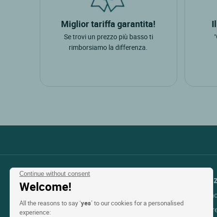
Miglior tariffa garantita!
I
Se trovi un prezzo più basso ti
rimborsiamo la differenza.
Continue without consent
Contattare il Servizio Clienti
Assisten
Welcome!
Le mie pren
+33(0)1 45 84 83 84
All the reasons to say ‘
yes
’ to our cookies for a personalised
Prenotazione senza tasse
Aiuto per pr
experience: