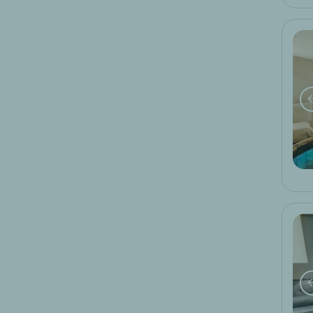
week-end in bici
moto week-end
week-end di sci
golf week-end
weekend del vino
weekend benessere e spa
fine settimana romantico
offerta di colazione
offerte di fine anno
offerta speciale logis hotels
scalo serale
business stopover
8