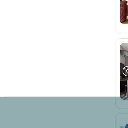
Marchi
logis hotels
6
cit'hotel
1
urban style
2
teritoria
8
Tipo di alloggio
hotel
17
Idee di soggiorno
3
acqua fresca
2
benessere
1