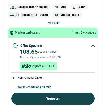
Capacité max : 2 adultes
Wifi
17 m2
2 Lit simple (90 x 190cm)
Vue sur : calme
voir plus
Meilleur tarif garanti
1 nuit, 2 voyageurs
Offre Spéciale
108.65
USD
Détails du tarif
Taxe de séjour non inclus 2.03 USD
Gagnez 6,38 USD
Non remboursable
Voir les conditions du tarif
Réserver