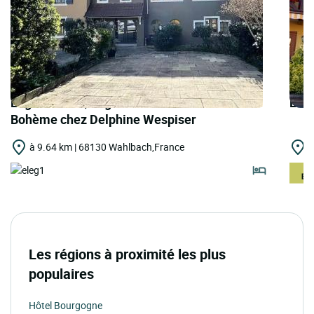
Logis Hôtels | Logis Hôtel Domaine de la
Logi
Bohème chez Delphine Wespiser
à 9.64 km | 68130 Wahlbach,France
à
Les régions à proximité les plus
populaires
Hôtel Bourgogne