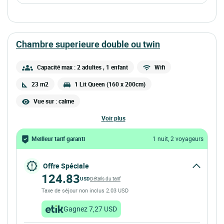
chambre superieure double ou twin
Capacité max : 2 adultes
, 1 enfant
Wifi
23 m2
1 Lit Queen (160 x 200cm)
Vue sur : calme
voir plus
Meilleur tarif garanti
1 nuit, 2 voyageurs
Offre Spéciale
124.83
USD
Détails du tarif
Taxe de séjour non inclus 2.03 USD
Gagnez 7,27 USD