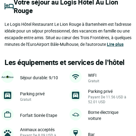
Votre séjour au Logis Hôtel Au Lion
Rouge
Le Logis Hôtel Restaurant Le Lion Rouge à Bartenheim est l'adresse
idéale pour un séjour professionnel, des vacances en famille ou une
escapade entre amis. Situé au cœur des Trois Frontières, à quelques
minutes de l'EuroAirport Bâle-Mulhouse, de l'autoroute
Lire plus
Les équipements et services de l’hôtel
WIFI
Séjour durable: 9/10
Gratuit
Parking privé
Parking privé
Payant De 11.56 USD à
Gratuit
52.01 USD
Borne électrique
Forfait Soirée Etape
voiture
Animaux acceptés
Bar
Payant De 8.09 USD à