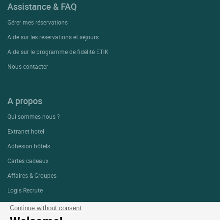
Assistance & FAQ
Gérer mes réservations
Aide sur les réservations et séjours
Aide sur le programme de fidélité ETIK
Nous contacter
A propos
Qui sommes-nous ?
Extranet hotel
Adhésion hôtels
Cartes cadeaux
Affaires & Groupes
Logis Recrute
Média-Presse
Continue without consent