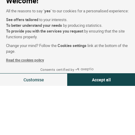
Welcome!
Conditions du site
All the reasons to say ‘
yes
’ to our cookies for a personalised experience:
See offers tailored
to your interests.
Mentions légales
To better understand your needs
by producing statistics.
Données Personnelles (RGPD)
To provide you with the services you request
by ensuring that the site
functions properly.
Paramétrage des cookies
Change your mind? Follow the
Cookies settings
link at the bottom of the
CGV
page.
Plan du site
Read the cookies policy
Crédits Photos
Consents certified by
09-10 Aoû 2026
Modifier
Customise
Accept all
2 voyageurs | 1 chambre
Suivez-nous
Consent Management Platform: Personalize Your Options
Axeptio consent
Our platform empowers you to tailor and manage your privacy settings,
Logis copyright © 2026 Tous droits réservé Réalisé par
SIWAY