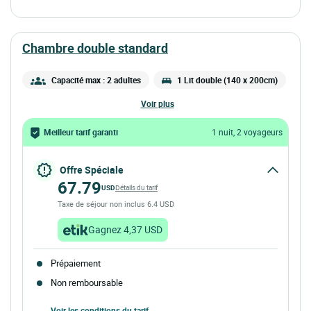
chambre double standard
Capacité max : 2 adultes
1 Lit double (140 x 200cm)
voir plus
Meilleur tarif garanti
1 nuit, 2 voyageurs
Offre Spéciale
67.79
USD
Détails du tarif
Taxe de séjour non inclus 6.4 USD
Gagnez 4,37 USD
Prépaiement
Non remboursable
Voir les conditions du tarif