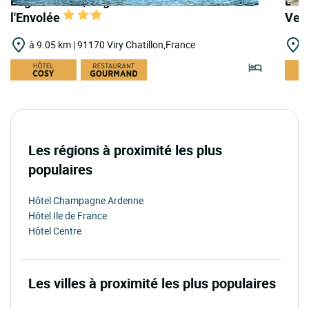
Logis Hôtels | Logis Hôtel des Lacs Rest.
Logi
l'Envolée
Ver
à 9.05 km | 91170 Viry Chatillon,France
à
Les régions à proximité les plus
populaires
Hôtel Champagne Ardenne
Hôtel Ile de France
Hôtel Centre
Les villes à proximité les plus populaires