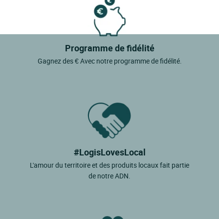
Programme de fidélité
Gagnez des € Avec notre programme de fidélité.
#LogisLovesLocal
L'amour du territoire et des produits locaux fait partie
de notre ADN.