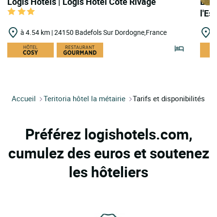
Logis Hôtels | Logis Hôtel Côté Rivage
Logi
l'E
à 4.54 km | 24150 Badefols Sur Dordogne,France
à
Accueil
Teritoria hôtel la métairie
Tarifs et disponibilités
Préférez logishotels.com,
cumulez des euros et soutenez
les hôteliers