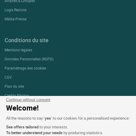
Affaires & Groupes
Logis Recrute
Média-Presse
Conditions du site
Mentions légales
Données Personnelles (RGPD)
Paramétrage des cookies
CGV
Plan du site
Crédits Photos
Continue without consent
Welcome!
Suivez-nous
All the reasons to say ‘
yes
’ to our cookies for a personalised experience:
See offers tailored
to your interests.
To better understand your needs
by producing statistics.