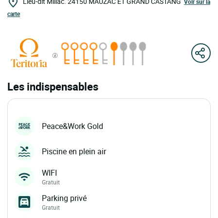
Lieu-dit Millac.
24150
MAUZAC ET GRAND CASTANG
Voir sur la
carte
Les indispensables
Peace&Work Gold
Piscine en plein air
WIFI
Gratuit
Parking privé
Gratuit