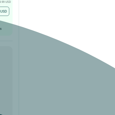
 4.99 USD
 USD
û
rs