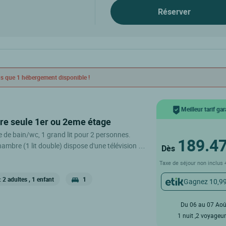
Réserver
s que 1 hébergement disponible !
Meilleur tarif gar
re seule 1er ou 2eme étage
 de bain/wc, 1 grand lit pour 2 personnes.
189.4
hambre (1 lit double) dispose d'une télévision par
Dès
CD et d'une salle de bains privative. Équipements:
Taxe de séjour non inclus
isation, Chauffage, Insonorisation, Douche,
les de toilette gratuits, Toilettes, Salle de bains,
: 2 adultes
, 1 enfant
1
Gagnez 10,9
, Téléphone, Chaînes satellite, Télévision à
teur, Service de réveil, non fumeur. Une
Du 06 au 07 Ao
tuite est disponible dans tous les
1 nuit ,2 voyageu