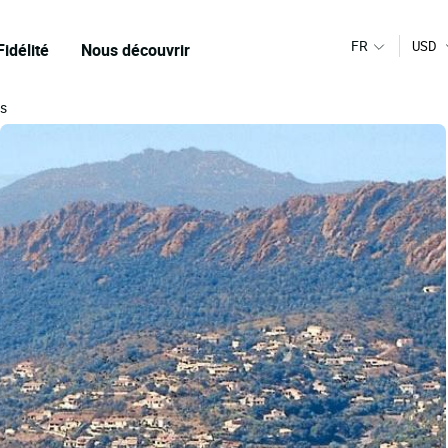
FR
USD
Fidélité
Nous découvrir
és