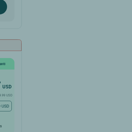
anti
7
USD
 4.99 USD
9 USD
û
rs