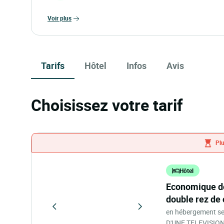
voir plus
Tarifs
Hôtel
Infos
Avis
Choisissez votre tarif
Plu
Hôtel
economique double-rez de chaussée economique
double rez de
en hébergement s
D'UNE TELEVISION