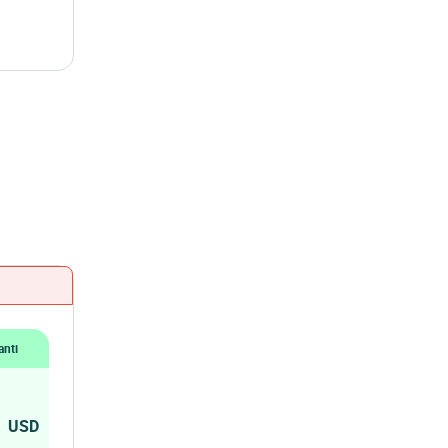
anti
1
USD