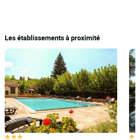
Les établissements à proximité
Logis Hôtels | Logis Hôtel Archambeau
Logi