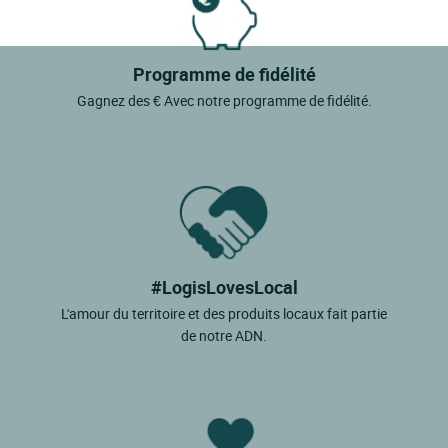
Programme de fidélité
Gagnez des € Avec notre programme de fidélité.
#LogisLovesLocal
L'amour du territoire et des produits locaux fait partie
de notre ADN.