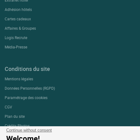
Adhésion hôtels
Cartes cadeaux
Affaires & Groupes
Logis Recrute
Média-Presse
Conditions du site
Mentions légales
Données Personnelles (RGPD)
Paramétrage des cookies
CGV
Plan du site
Crédits Photos
Continue without consent
Welcome!