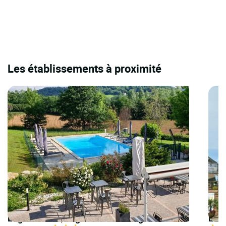
Les établissements à proximité
Logis Hôtels | Logis Hôtel Auberge de
Logi