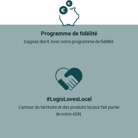
Programme de fidélité
Gagnez des € Avec notre programme de fidélité.
#LogisLovesLocal
L'amour du territoire et des produits locaux fait partie
de notre ADN.