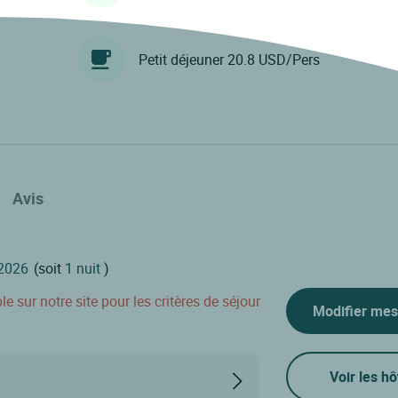
Petit déjeuner 20.8 USD/Pers
Avis
(soit
1 nuit
)
 sur notre site pour les critères de séjour
Modifier mes
Voir les hô