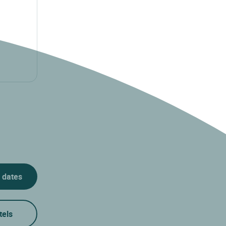
 dates
tels