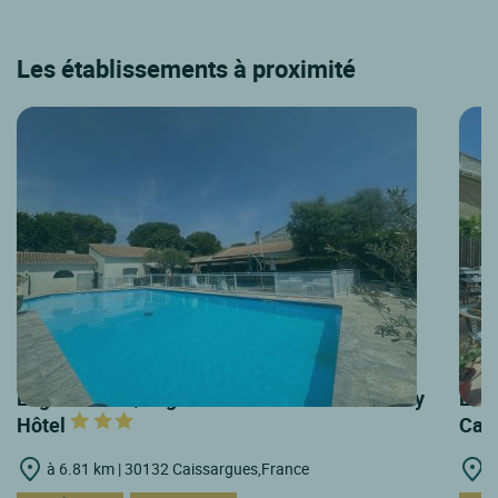
Les établissements à proximité
Logis Hôtels | Logis Hôtel les Aubuns Country
Logi
Hôtel
Capi
à 6.81 km | 30132 Caissargues,France
à