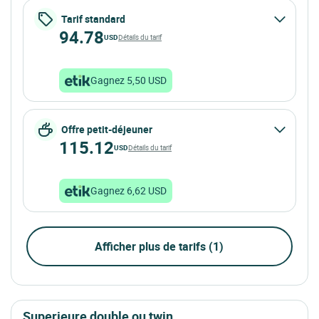
Tarif standard
94.78
USD
Détails du tarif
Gagnez 5,50 USD
Offre petit-déjeuner
115.12
USD
Détails du tarif
Gagnez 6,62 USD
Afficher plus de tarifs (1)
superieure double ou twin