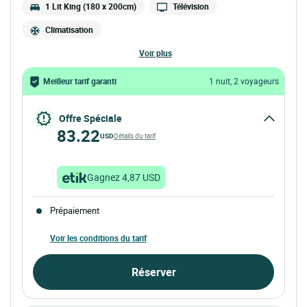
1 Lit King (180 x 200cm)
Télévision
Climatisation
voir plus
Meilleur tarif garanti
1 nuit, 2 voyageurs
Offre Spéciale
83.22
USD
Détails du tarif
Gagnez 4,87 USD
Prépaiement
Voir les conditions du tarif
Réserver