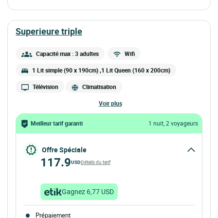
superieure triple
Capacité max : 3 adultes
Wifi
1 Lit simple (90 x 190cm) ,1 Lit Queen (160 x 200cm)
Télévision
Climatisation
voir plus
Meilleur tarif garanti
1 nuit, 2 voyageurs
Offre Spéciale
117.9
USD
Détails du tarif
Gagnez 6,77 USD
Prépaiement