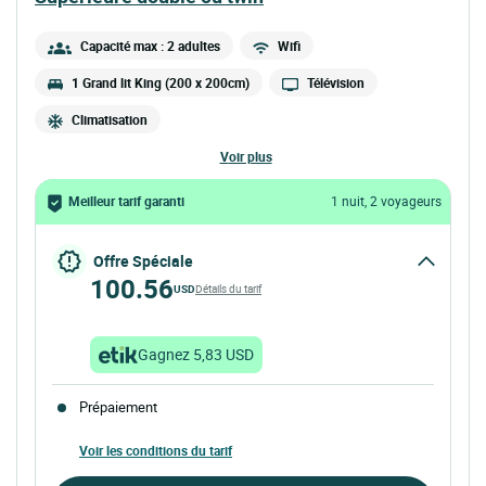
Capacité max : 2 adultes
Wifi
1 Grand lit King (200 x 200cm)
Télévision
Climatisation
voir plus
Meilleur tarif garanti
1 nuit, 2 voyageurs
Offre Spéciale
100.56
USD
Détails du tarif
Gagnez 5,83 USD
Prépaiement
Voir les conditions du tarif