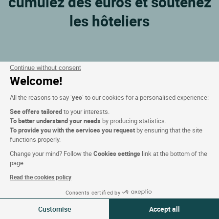
cumulez des euros et soutenez
les hôteliers
Continue without consent
Welcome!
All the reasons to say ‘
yes
’ to our cookies for a personalised experience:
See offers tailored
to your interests.
Meilleur tarif garanti !!
To better understand your needs
by producing statistics.
Nous vous remboursons la différence si vous trouvez
To provide you with the services you request
by ensuring that the site
moins cher ailleurs..
functions properly.
Change your mind? Follow the
Cookies settings
link at the bottom of the
page.
Read the cookies policy
Consents certified by
09-10 Aoû 2026
Modifier
Customise
Accept all
2 voyageurs | 1 chambre