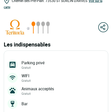
Chemin des Pré-Plan.
73530
ST SORLIN D'ARVES
Voir sur la
carte
Les indispensables
Parking privé
Gratuit
WIFI
Gratuit
Animaux acceptés
Gratuit
Bar