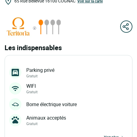
65 Rue Bellevue
16100
COGNAC
Voir sur la carte
Les indispensables
Parking privé
Gratuit
WIFI
Gratuit
Borne électrique voiture
Animaux acceptés
Gratuit