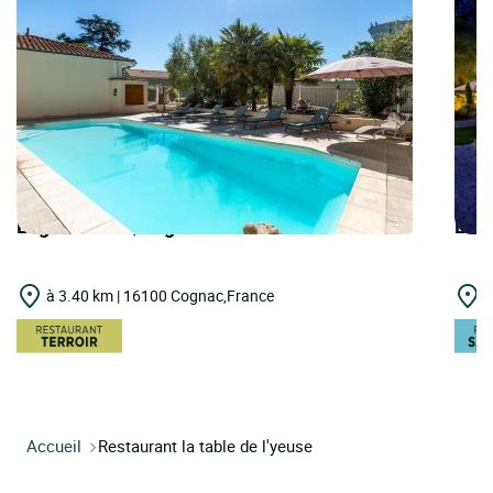
Logis Hôtels | Logis Hôtel l'Oliveraie
Logi
à 3.40 km | 16100 Cognac,France
à
Accueil
Restaurant la table de l'yeuse